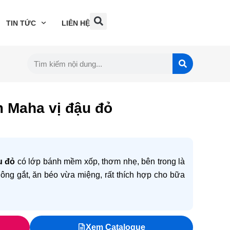
TIN TỨC
LIÊN HỆ
 Maha vị đậu đỏ
u đỏ
có lớp bánh mềm xốp, thơm nhẹ, bên trong là
hông gắt, ăn béo vừa miệng, rất thích hợp cho bữa
Xem Catalogue