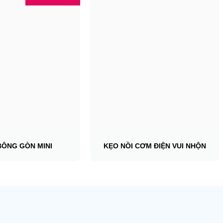
BÔNG GÒN MINI
KẸO NỒI CƠM ĐIỆN VUI NHỘN