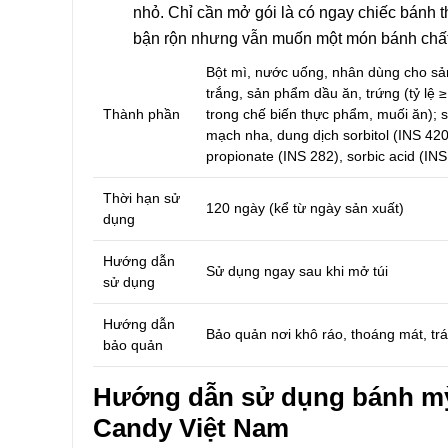
nhỏ. Chỉ cần mở gói là có ngay chiếc bánh 
bận rộn nhưng vẫn muốn một món bánh chất
Bột mì, nước uống, nhân dùng cho sản
trắng, sản phẩm dầu ăn, trứng (tỷ lệ 
Thành phần
trong chế biến thực phẩm, muối ăn); s
mạch nha, dung dịch sorbitol (INS 42
propionate (INS 282), sorbic acid (I
Thời hạn sử
120 ngày (kể từ ngày sản xuất)
dụng
Hướng dẫn
Sử dụng ngay sau khi mở túi
sử dụng
Hướng dẫn
Bảo quản nơi khô ráo, thoáng mát, trá
bảo quản
Hướng dẫn sử dụng
bánh m
Candy Việt Nam