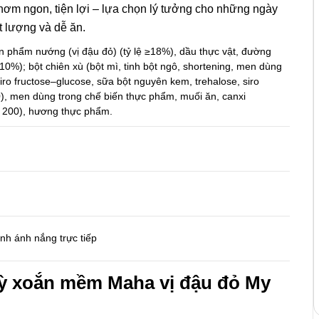
thơm ngon, tiện lợi – lựa chọn lý tưởng cho những ngày
 lượng và dễ ăn.
 phẩm nướng (vị đậu đỏ) (tỷ lệ ≥18%), dầu thực vật, đường
≥10%); bột chiên xù (bột mì, tinh bột ngô, shortening, men dùng
iro fructose–glucose, sữa bột nguyên kem, trehalose, siro
0), men dùng trong chế biến thực phẩm, muối ăn, canxi
NS 200), hương thực phẩm.
nh ánh nắng trực tiếp
ỳ xoắn mềm Maha vị
đậu đỏ
My