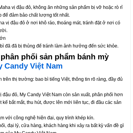
aha vị đậu đỏ, không ăn những sản phẩm bị vỡ hoặc rò rỉ
để đảm bảo chất lượng tốt nhất.
a vị đậu đỏ
ở nơi khô ráo, thoáng mát, tránh đặt ở nơi có
rời.
lớn
ì đã đã bị thủng để tránh làm ảnh hưởng đến sức khỏe.
à phân phối sản phẩm bánh mỳ
y Candy Việt Nam
ên thị trường: bao bì tiếng Việt, thông tin rõ ràng, đầy đủ
đậu đỏ, My Candy Việt Nam còn sản xuất, phân phối hơn
 kế bắt mắt, thu hút, được lên mới liên tục, đi đầu các sản
m với công nghệ hiện đại, quy trình khép kín.
i, đại lý, cửa hàng, khách hàng khi xảy ra bất kỳ vấn đề gì