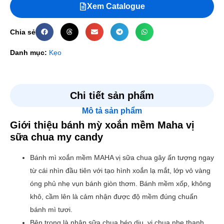
Xem Catalogue
Chia sẻ
Danh mục:
Kẹo
Chi tiết sản phẩm
Mô tả sản phẩm
Giới thiệu bánh mỳ xoắn mềm Maha vị
sữa chua my candy
Bánh mì xoắn mềm MAHA vị sữa chua gây ấn tượng ngay
từ cái nhìn đầu tiên với tạo hình xoắn lạ mắt, lớp vỏ vàng
óng phủ nhẹ vụn bánh giòn thơm. Bánh mềm xốp, không
khô, cầm lên là cảm nhận được độ mềm đúng chuẩn
bánh mì tươi.
Bên trong là nhân sữa chua béo dịu, vị chua nhẹ thanh