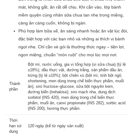
mát, không gắt, ăn rất dễ chịu. Khi cắn vào, lớp bánh
mềm quyện cùng nhân sữa chua tan nhẹ trong miệng,
càng ăn càng cuốn, không bị ngán.
Phù hợp làm bữa xế, ăn sáng nhanh hoặc ăn vặt lúc đói,
đặc biệt hợp với các bạn nhỏ và những ai thích vị bánh
ngọt nhẹ. Chỉ cần xé gói là thưởng thức ngay – tiện lợi,
ngon miệng, chuẩn “món ruột” cho mọi lúc mọi nơi.
Bột mì, nước uống, gia vị tổng hợp (vị sữa chua) (tỷ lệ
≥18%), dầu thực vật, đường trắng, sản phẩm dầu ăn,
trứng (tỷ lệ ≥10%); bột chiên xù (bột mì, tinh bột ngô,
shortening, men dùng trong chế biến thực phẩm, muối
Thành
ăn), siro fructose–glucose, sữa bột nguyên kem,
phần
đường biển (trehalose), siro mạch nha, dung dịch
sorbitol (INS 420), men dùng trong chế biến thực
phẩm, muối ăn, canxi propionate (INS 282), sorbic acid
(INS 200), hương thực phẩm.
Thời
hạn sử
120 ngày (kể từ ngày sản xuất)
dụng