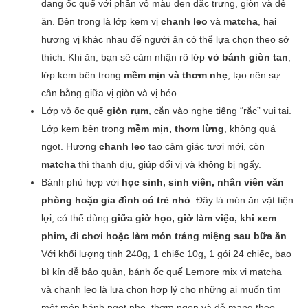
dạng ốc quế với phần vỏ màu đen đặc trưng, giòn và dễ
ăn. Bên trong là lớp kem vị
chanh leo
và
matcha
, hai
hương vị khác nhau để người ăn có thể lựa chọn theo sở
thích. Khi ăn, bạn sẽ cảm nhận rõ lớp
vỏ bánh giòn tan
,
lớp kem bên trong
mềm mịn và thơm nhẹ
, tạo nên sự
cân bằng giữa vị giòn và vị béo.
Lớp vỏ ốc quế
giòn rụm
, cắn vào nghe tiếng “rắc” vui tai.
Lớp kem bên trong
mềm mịn, thơm lừng
, không quá
ngọt. Hương
chanh leo
tạo cảm giác tươi mới, còn
matcha
thì thanh dịu, giúp đổi vị và không bị ngấy.
Bánh phù hợp với
học sinh, sinh viên, nhân viên văn
phòng hoặc gia đình có trẻ nhỏ
. Đây là món ăn vặt tiện
lợi, có thể dùng
giữa giờ học, giờ làm việc, khi xem
phim, đi chơi hoặc làm món tráng miệng sau bữa ăn
.
Với khối lượng tịnh 240g, 1 chiếc 10g, 1 gói 24 chiếc, bao
bì kín dễ bảo quản, bánh ốc quế Lemore mix vị matcha
và chanh leo là lựa chọn hợp lý cho những ai muốn tìm
một món bánh ngọt nhẹ, thơm ngon và dễ mang theo.