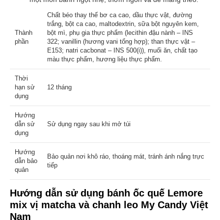
Chất béo thay thế bơ ca cao, dầu thực vật, đường
trắng, bột ca cao, maltodextrin, sữa bột nguyên kem,
Thành
bột mì, phụ gia thực phẩm (lecithin đậu nành – INS
phần
322; vanillin (hương vani tổng hợp); than thực vật –
E153; natri cacbonat – INS 500(i)), muối ăn, chất tạo
màu thực phẩm, hương liệu thực phẩm.
Thời
hạn sử
12 tháng
dụng
Hướng
dẫn sử
Sử dụng ngay sau khi mở túi
dụng
Hướng
Bảo quản nơi khô ráo, thoáng mát, tránh ánh nắng trực
dẫn bảo
tiếp
quản
Hướng dẫn sử dụng
bánh ốc quế Lemore
mix vị matcha và chanh leo
My Candy Việt
Nam