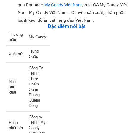
qua Fanpage
My Candy Việt Nam
, zalo OA My Candy Việt
Nam. My Candy Việt Nam – Chuyên sản xuất, phân phối
bánh kẹo, đồ ăn vặt hàng đầu Việt Nam.
Đặc điểm nổi bật
Thương
My Candy
hiệu
Trung
Xuất xứ
Quốc
Công Ty
TNHH
Thực
Nhà
Phẩm
sản
Quần
xuất
Phong
Quảng
Đông
Công ty
Phân
TNHH My
phối bởi
Candy