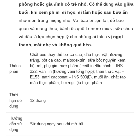
phòng hoặc gia đình có trẻ nhỏ
. Có thể dùng
vào giữa
buổi, khi xem phim, đi học, đi làm hoặc sau bữa ăn
như món tráng miệng nhẹ. Với bao bì tiện lợi, dễ bảo
quản và mang theo, bánh ốc quế Lemore mix vị sữa chua
và dâu là lựa chọn hợp lý cho những ai thích
vị ngọt
thanh, mát nhẹ và không quá béo.
Chất béo thay thế bơ ca cao, dầu thực vật, đường
trắng, bột ca cao, maltodextrin, sữa bột nguyên kem,
Thành
bột mì, phụ gia thực phẩm (lecithin đậu nành – INS
phần
322; vanillin (hương vani tổng hợp); than thực vật –
E153; natri cacbonat – INS 500(i)), muối ăn, chất tạo
màu thực phẩm, hương liệu thực phẩm.
Thời
hạn sử
12 tháng
dụng
Hướng
dẫn sử
Sử dụng ngay sau khi mở túi
dụng