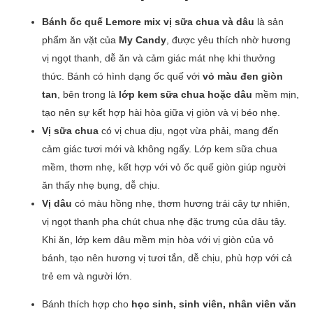
Bánh ốc quế Lemore mix vị sữa chua và dâu
là sản
phẩm ăn vặt của
My Candy
, được yêu thích nhờ hương
vị ngọt thanh, dễ ăn và cảm giác mát nhẹ khi thưởng
thức. Bánh có hình dạng ốc quế với
vỏ màu đen giòn
tan
, bên trong là
lớp kem sữa chua hoặc dâu
mềm mịn,
tạo nên sự kết hợp hài hòa giữa vị giòn và vị béo nhẹ.
Vị sữa chua
có vị chua dịu, ngọt vừa phải, mang đến
cảm giác tươi mới và không ngấy. Lớp kem sữa chua
mềm, thơm nhẹ, kết hợp với vỏ ốc quế giòn giúp người
ăn thấy nhẹ bụng, dễ chịu.
Vị dâu
có màu hồng nhẹ, thơm hương trái cây tự nhiên,
vị ngọt thanh pha chút chua nhẹ đặc trưng của dâu tây.
Khi ăn, lớp kem dâu mềm mịn hòa với vị giòn của vỏ
bánh, tạo nên hương vị tươi tắn, dễ chịu, phù hợp với cả
trẻ em và người lớn.
Bánh thích hợp cho
học sinh, sinh viên, nhân viên văn