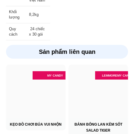
Việt Nam
Khối
8,2kg
lượng
Quy
24 chiếc
cách
x 30 gói
Sản phẩm liên quan
MY CANDY
LEMMORE
MY CANDY
KẸO ĐỒ CHƠI BÚA VUI NHỘN
BÁNH BÔNG LAN KÈM SỐT
SALAD TIGER