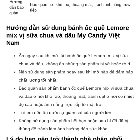
Hướng
Bảo quản nơi khô ráo, thoáng mát, tránh ánh nắng trực
dẫn bảo
tiếp
quản
Hướng dẫn sử dụng bánh
ốc quế Lemore
mix vị sữa chua và dâu
My Candy Việt
Nam
Ăn ngay sau khi mở túi bánh ốc quế Lemore mix vị sữa
chua và dâu, không ăn những sản phẩm bị vỡ hoặc rò rỉ
Nên sử dụng sản phẩm ngay sau khi mở nắp để đảm bảo
chất lượng tốt nhất.
Bảo quản sản phẩm bánh
ốc quế Lemore mix vị sữa chua
và dâu
ở nơi khô ráo, thoáng mát, tránh đặt ở nơi có nhiệt
độ cao hoặc ánh nắng trực tiếp từ mặt trời.
Trẻ em nên ăn dưới sự giám sát của người lớn
Không sử dụng sản phẩm hết hạn hoặc bao bì đã đã bị
thủng để tránh làm ảnh hưởng đến sức khỏe.
Lý do bạn nên trở thành nhà phân phối