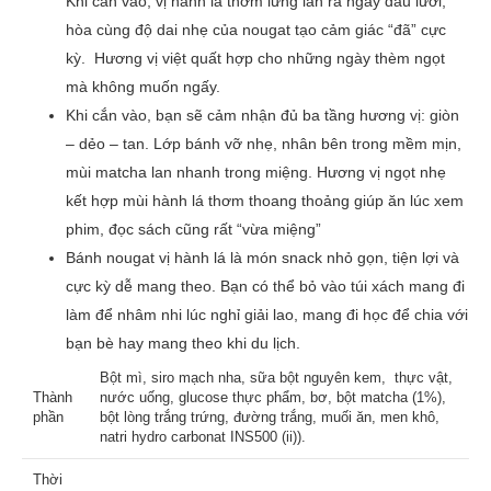
Khi cắn vào, vị hành lá thơm lừng lan ra ngay đầu lưỡi,
hòa cùng độ dai nhẹ của nougat tạo cảm giác “đã” cực
kỳ. Hương vị việt quất hợp cho những ngày thèm ngọt
mà không muốn ngấy.
Khi cắn vào, bạn sẽ cảm nhận đủ ba tầng hương vị: giòn
– dẻo – tan. Lớp bánh vỡ nhẹ, nhân bên trong mềm mịn,
mùi matcha lan nhanh trong miệng. Hương vị ngọt nhẹ
kết hợp mùi hành lá thơm thoang thoảng giúp ăn lúc xem
phim, đọc sách cũng rất “vừa miệng”
Bánh nougat vị hành lá là món snack nhỏ gọn, tiện lợi và
cực kỳ dễ mang theo. Bạn có thể bỏ vào túi xách mang đi
làm để nhâm nhi lúc nghỉ giải lao, mang đi học để chia với
bạn bè hay mang theo khi du lịch.
Bột mì, siro mạch nha, sữa bột nguyên kem, thực vật,
Thành
nước uống, glucose thực phẩm, bơ, bột matcha (1%),
phần
bột lòng trắng trứng, đường trắng, muối ăn, men khô,
natri hydro carbonat INS500 (ii)).
Thời