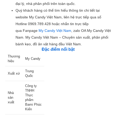
đại lý, nhà phân phối trên toàn quốc.
Quý khách hàng có thể tìm hiểu thông tin chi tiết tại
website My Candy Việt Nam, liên hệ trực tiếp qua số
Hotline 0969.789.428 hoặc nhắn tin trực tiếp
qua Fanpage
My Candy Việt Nam
, zalo OA My Candy Việt
Nam. My Candy Việt Nam – Chuyên sản xuất, phân phối
bánh kẹo, đồ ăn vặt hàng đầu Việt Nam.
Đặc điểm nổi bật
Thương
My Candy
hiệu
Trung
Xuất xứ
Quốc
Công ty
TNHH
Nhà
Thực
sản
phẩm
xuất
Bami Phúc
Kiến