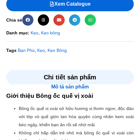
Xem Catalogue
Chia sẻ
Danh mục:
Kẹo
,
Kẹo bông
Tags
Bạn Phú
,
Kẹo
,
Kẹo Bông
Đánh giá
Chi tiết sản phẩm
Mô tả sản phẩm
Chưa có đánh giá nào.
Giới thiệu Bông ốc quế vị xoài
Hãy là người đầu tiên nhận xét “Bông ốc quế vị xoài”
Bông ốc quế vị xoài sở hữu hương vị thơm ngon, độc đáo
Email của bạn sẽ không được hiển thị công khai.
Các
với lớp vỏ quế giòn tan hòa quyện cùng nhân kem xoài
trường bắt buộc được đánh dấu
*
béo ngậy, khiến bạn ăn rồi sẽ nhớ mãi.
Đánh giá của bạn
*
Không chỉ hấp dẫn trẻ nhỏ mà bông ốc quế vị xoài còn