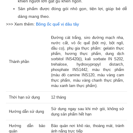
khiến người lớn gật gù khen ngon.
Sản phẩm được đóng gói nhỏ gọn, tiện lợi, giúp bé dễ
Đánh giá của bạn
*
dàng mang theo.
>>> Xem thêm:
Bông ốc quế vị dâu tây
Đường cát trắng, siro đường mạch nha,
nước cất, vỏ ốc quế (bột mỳ, bột ngô,
Tên
dầu cọ), phụ gia thực phẩm: gelatin thực
phẩm, hương thực phẩm, dung dịch
sorbitol INS420(i), kali sorbate IN S202,
Thành phần
trehalose, hydroxypropyl distarch,
Email
phosphate INS1442, màu thực phẩm
(màu đỏ camine INS120, màu vàng cam
thực phẩm, màu vàng chanh thực phẩm,
màu xanh lam thực phẩm).
Thời hạn sử dụng
12 tháng
Sử dụng ngay sau khi mở gói, không sử
Hướng dẫn sử dụng
dụng sản phẩm hết hạn
Hướng dẫn bảo
Bảo quản nơi khô ráo, thoáng mát, tránh
quản
ánh nắng trực tiếp