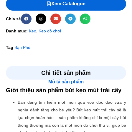
Xem Catalogue
Chia sẻ
Danh mục:
Kẹo
,
Kẹo đồ chơi
Tag
Bạn Phú
Đánh giá
Chi tiết sản phẩm
Mô tả sản phẩm
Chưa có đánh giá nào.
Giới thiệu sản phẩm bút kẹo mút trái cây
Hãy là người đầu tiên nhận xét “Bút kẹo mút trái cây”
Bạn đang tìm kiếm một món quà vừa độc đáo vừa ý
Email của bạn sẽ không được hiển thị công khai.
Các
nghĩa dành tặng cho bé yêu? Bút kẹo mút trái cây sẽ là
trường bắt buộc được đánh dấu
*
lựa chọn hoàn hảo – sản phẩm không chỉ là một cây bút
Đánh giá của bạn
*
thông thường mà còn là một món đồ chơi thú vị, giúp bé