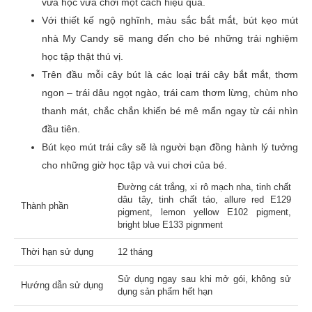
vừa học vừa chơi một cách hiệu quả.
Với thiết kế ngộ nghĩnh, màu sắc bắt mắt, bút kẹo mút
Đánh giá của bạn
*
nhà My Candy sẽ mang đến cho bé những trải nghiệm
học tập thật thú vị.
Trên đầu mỗi cây bút là các loại trái cây bắt mắt, thơm
ngon – trái dâu ngọt ngào, trái cam thơm lừng, chùm nho
Tên
thanh mát, chắc chắn khiến bé mê mẩn ngay từ cái nhìn
đầu tiên.
Bút kẹo mút trái cây sẽ là người bạn đồng hành lý tưởng
Email
cho những giờ học tập và vui chơi của bé.
Đường cát trắng, xi rô mạch nha, tinh chất
dâu tây, tinh chất táo, allure red E129
Thành phần
pigment, lemon yellow E102 pigment,
bright blue E133 pignment
Thời hạn sử dụng
12 tháng
Sử dụng ngay sau khi mở gói, không sử
Hướng dẫn sử dụng
dụng sản phẩm hết hạn