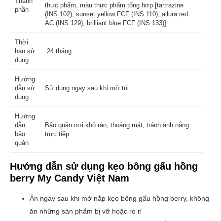
Thành
thực phẩm, màu thực phẩm tổng hợp [tartrazine
phần
(INS 102), sunset yellow FCF (INS 110), allura red
AC (INS 129), brilliant blue FCF (INS 133)]
Thời
hạn sử
24 tháng
dụng
Hướng
dẫn sử
Sử dụng ngay sau khi mở túi
dụng
Hướng
dẫn
Bảo quản nơi khô ráo, thoáng mát, tránh ánh nắng
bảo
trực tiếp
quản
Hướng dẫn sử dụng
kẹo bông gấu hồng
berry
My Candy Việt Nam
Ăn ngay sau khi mở nắp kẹo bông gấu hồng berry, không
ăn những sản phẩm bị vỡ hoặc rò rỉ