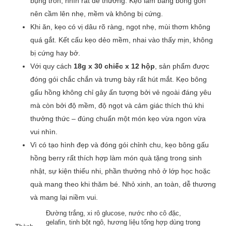
bụng tròn, nhìn rất dễ thương. Kẹo làm bằng bông gòn
nên cầm lên nhẹ, mềm và không bị cứng.
Khi ăn, kẹo có vị dâu rõ ràng, ngọt nhẹ, mùi thơm không
quá gắt. Kết cấu kẹo dẻo mềm, nhai vào thấy mịn, không
bị cứng hay bở.
Với quy cách
18g x 30 chiếc x 12 hộp
, sản phẩm được
đóng gói chắc chắn và trưng bày rất hút mắt. Kẹo bông
gấu hồng không chỉ gây ấn tượng bởi vẻ ngoài đáng yêu
mà còn bởi độ mềm, độ ngọt và cảm giác thích thú khi
thưởng thức – đúng chuẩn một món kẹo vừa ngon vừa
vui nhìn.
Vì có tạo hình đẹp và đóng gói chỉnh chu, kẹo bông gấu
hồng berry rất thích hợp làm món quà tặng trong sinh
nhật, sự kiện thiếu nhi, phần thưởng nhỏ ở lớp học hoặc
quà mang theo khi thăm bé. Nhỏ xinh, an toàn, dễ thương
và mang lại niềm vui.
Đường trắng, xi rô glucose, nước nho cô đặc,
gelafin, tinh bột ngô, hương liệu tổng hợp dùng trong