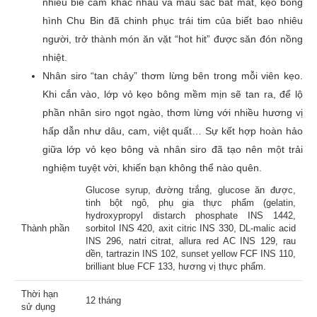
nhiều biể cảm khác nhau và màu sắc bắt mắt, kẹo bông
hình Chu Bin đã chinh phục trái tim của biết bao nhiêu
Đánh giá của bạn
*
người, trở thành món ăn vặt “hot hit” được săn đón nồng
nhiệt.
Nhân siro “tan chảy” thơm lừng bên trong mỗi viên kẹo.
Khi cắn vào, lớp vỏ kẹo bông mềm mịn sẽ tan ra, để lộ
Tên
phần nhân siro ngọt ngào, thơm lừng với nhiều hương vị
hấp dẫn như dâu, cam, việt quất… Sự kết hợp hoàn hảo
giữa lớp vỏ kẹo bông và nhân siro đã tạo nên một trải
Email
nghiệm tuyệt vời, khiến bạn không thể nào quên.
Glucose syrup, đường trắng, glucose ăn được,
tinh bột ngô, phụ gia thực phẩm (gelatin,
hydroxypropyl distarch phosphate INS 1442,
Thành phần
sorbitol INS 420, axit citric INS 330, DL-malic acid
INS 296, natri citrat, allura red AC INS 129, rau
dền, tartrazin INS 102, sunset yellow FCF INS 110,
brilliant blue FCF 133, hương vị thực phẩm.
Thời hạn
12 tháng
sử dụng