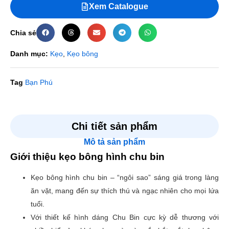
Xem Catalogue
Chia sẻ
Danh mục:
Kẹo
,
Kẹo bông
Tag
Bạn Phú
Đánh giá
Chi tiết sản phẩm
Mô tả sản phẩm
Chưa có đánh giá nào.
Giới thiệu kẹo bông hình chu bin
Hãy là người đầu tiên nhận xét “Kẹo bông hình chu bin”
Kẹo bông hình chu bin – “ngôi sao” sáng giá trong làng
Email của bạn sẽ không được hiển thị công khai.
Các
ăn vặt, mang đến sự thích thú và ngạc nhiên cho mọi lứa
trường bắt buộc được đánh dấu
*
tuổi.
Đánh giá của bạn
*
Với thiết kế hình dáng Chu Bin cực kỳ dễ thương với