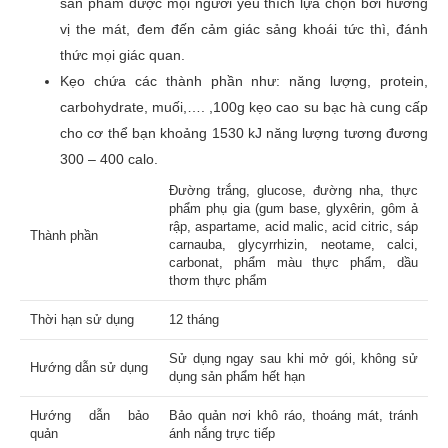
sản phẩm được mọi người yêu thích lựa chọn bởi hương
vị the mát, đem đến cảm giác sảng khoái tức thì, đánh
Đánh giá của bạn
*
thức mọi giác quan.
Kẹo chứa các thành phần như: năng lượng, protein,
carbohydrate, muối,…. ,100g kẹo cao su bạc hà cung cấp
cho cơ thể bạn khoảng 1530 kJ năng lượng tương đương
Tên
300 – 400 calo.
Đường trắng, glucose, đường nha, thực
phẩm phụ gia (gum base, glyxêrin, gôm ả
Email
rập, aspartame, acid malic, acid citric, sáp
Thành phần
carnauba, glycyrrhizin, neotame, calci,
carbonat, phẩm màu thực phẩm, dầu
thơm thực phẩm
Thời hạn sử dụng
12 tháng
Sử dụng ngay sau khi mở gói, không sử
Hướng dẫn sử dụng
dụng sản phẩm hết hạn
Hướng dẫn bảo
Bảo quản nơi khô ráo, thoáng mát, tránh
quản
ánh nắng trực tiếp