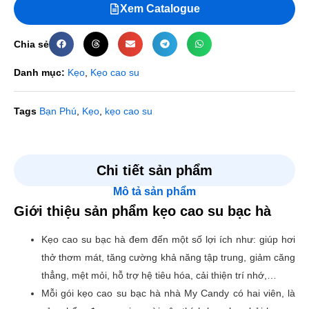
Xem Catalogue
Chia sẻ
Danh mục:
Kẹo
,
Kẹo cao su
Tags
Bạn Phú
,
Kẹo
,
kẹo cao su
Đánh giá
Chi tiết sản phẩm
Mô tả sản phẩm
Chưa có đánh giá nào.
Giới thiệu sản phẩm kẹo cao su bạc hà
Hãy là người đầu tiên nhận xét “Kẹo cao su bạc hà”
Kẹo cao su bạc hà đem đến một số lợi ích như: giúp hơi
Email của bạn sẽ không được hiển thị công khai.
Các
thở thơm mát, tăng cường khả năng tập trung, giảm căng
trường bắt buộc được đánh dấu
*
thẳng, mệt mỏi, hỗ trợ hệ tiêu hóa, cải thiện trí nhớ,…
Đánh giá của bạn
*
Mỗi gói kẹo cao su bạc hà nhà My Candy có hai viên, là