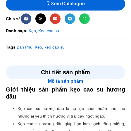
Xem Catalogue
Chia sẻ
Danh mục:
Kẹo
,
Kẹo cao su
Tags
Bạn Phú
,
Kẹo
,
kẹo cao su
Đánh giá
Chi tiết sản phẩm
Mô tả sản phẩm
Chưa có đánh giá nào.
Giới thiệu sản phẩm kẹo cao su hương
Hãy là người đầu tiên nhận xét “Kẹo cao su hương dâu”
dâu
Email của bạn sẽ không được hiển thị công khai.
Các
Kẹo cao su hương dâu là sự lựa chọn hoàn hảo cho
trường bắt buộc được đánh dấu
*
những ai yêu thích hương vị trái cây ngọt ngào.
Đánh giá của bạn
*
Kẹo cao su hương dâu giúp bạn làm sạch răng miệng,