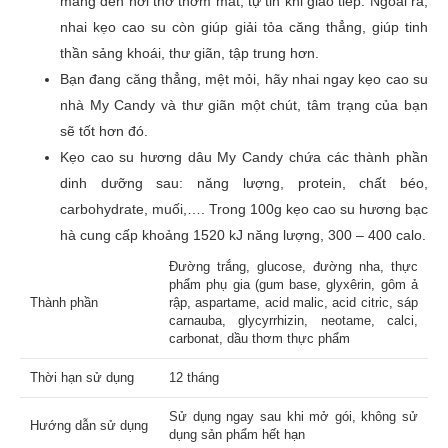
mang đến hơi thở thơm mát, tự tin khi giao tiếp. Ngoài ra,
nhai kẹo cao su còn giúp giải tỏa căng thẳng, giúp tinh
Đánh giá của bạn
*
thần sảng khoái, thư giãn, tập trung hơn.
Bạn đang căng thẳng, mệt mỏi, hãy nhai ngay kẹo cao su
nhà My Candy và thư giãn một chút, tâm trạng của bạn
sẽ tốt hơn đó.
Tên
Kẹo cao su hương dâu My Candy chứa các thành phần
dinh dưỡng sau: năng lượng, protein, chất béo,
carbohydrate, muối,…. Trong 100g kẹo cao su hương bạc
Email
hà cung cấp khoảng 1520 kJ năng lượng, 300 – 400 calo.
Đường trắng, glucose, đường nha, thực
phẩm phụ gia (gum base, glyxêrin, gôm ả
Thành phần
rập, aspartame, acid malic, acid citric, sáp
carnauba, glycyrrhizin, neotame, calci,
carbonat, dầu thơm thực phẩm
Thời hạn sử dụng
12 tháng
Sử dụng ngay sau khi mở gói, không sử
Hướng dẫn sử dụng
dụng sản phẩm hết hạn