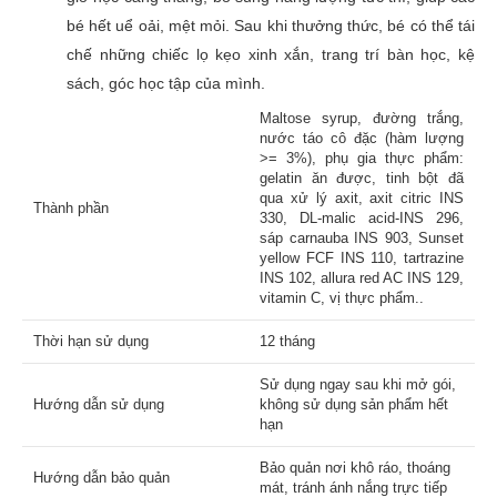
bé hết uể oải, mệt mỏi. Sau khi thưởng thức, bé có thể tái
chế những chiếc lọ kẹo xinh xắn, trang trí bàn học, kệ
sách, góc học tập của mình.
Maltose syrup, đường trắng,
nước táo cô đặc (hàm lượng
>= 3%), phụ gia thực phẩm:
gelatin ăn được, tinh bột đã
qua xử lý axit, axit citric INS
Thành phần
330, DL-malic acid-INS 296,
sáp carnauba INS 903, Sunset
yellow FCF INS 110, tartrazine
INS 102, allura red AC INS 129,
vitamin C, vị thực phẩm..
Thời hạn sử dụng
12 tháng
Sử dụng ngay sau khi mở gói,
Hướng dẫn sử dụng
không sử dụng sản phẩm hết
hạn
Bảo quản nơi khô ráo, thoáng
Hướng dẫn bảo quản
mát, tránh ánh nắng trực tiếp