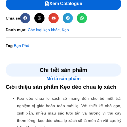
Xem Catalogue
Chia sẻ
Danh mục:
Các loại kẹo khác
,
Kẹo
Tag
Bạn Phú
Đánh giá
Chi tiết sản phẩm
Mô tả sản phẩm
Chưa có đánh giá nào.
Giới thiệu sản phẩm Kẹo dẻo chua lọ xách
Hãy là người đầu tiên nhận xét “Kẹo dẻo chua lọ xách”
Kẹo dẻo chua lọ xách sẽ mang đến cho bé một trải
Email của bạn sẽ không được hiển thị công khai.
Các
nghiệm vị giác hoàn toàn mới lạ. Với thiết kế nhỏ gọn,
trường bắt buộc được đánh dấu
*
xinh xắn, nhiều màu sắc tươi tắn và hương vị trái cây
Đánh giá của bạn
*
thơm lừng, kẹo dẻo chua lọ xách sẽ là món ăn vặt cực kỳ