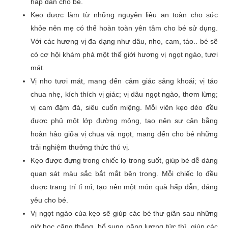
hấp dẫn cho bé.
Kẹo được làm từ những nguyên liệu an toàn cho sức
Đánh giá của bạn
*
khỏe nên mẹ có thể hoàn toàn yên tâm cho bé sử dụng.
Với các hương vị đa dạng như dâu, nho, cam, táo.. bé sẽ
có cơ hội khám phá một thế giới hương vị ngọt ngào, tươi
mát.
Tên
Vị nho tươi mát, mang đến cảm giác sảng khoái; vị táo
chua nhẹ, kích thích vị giác; vị dâu ngọt ngào, thơm lừng;
vị cam đậm đà, siêu cuốn miệng. Mỗi viên kẹo dẻo đều
Email
được phủ một lớp đường mỏng, tạo nên sự cân bằng
hoàn hảo giữa vị chua và ngọt, mang đến cho bé những
trải nghiệm thưởng thức thú vị.
Kẹo được đựng trong chiếc lọ trong suốt, giúp bé dễ dàng
quan sát màu sắc bắt mắt bên trong. Mỗi chiếc lọ đều
được trang trí tỉ mỉ, tạo nên một món quà hấp dẫn, đáng
yêu cho bé.
Vị ngọt ngào của kẹo sẽ giúp các bé thư giãn sau những
giờ học căng thẳng, bổ sung năng lượng tức thì, giúp các