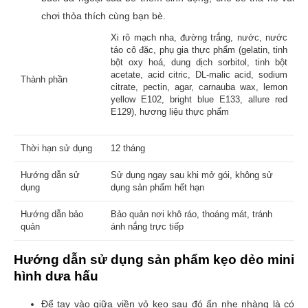
chơi thỏa thích cùng bạn bè.
Xi rô mạch nha, đường trắng, nước, nước
táo cô đặc, phụ gia thực phẩm (gelatin, tinh
bột oxy hoá, dung dịch sorbitol, tinh bột
acetate, acid citric, DL-malic acid, sodium
Thành phần
citrate, pectin, agar, carnauba wax, lemon
yellow E102, bright blue E133, allure red
E129), hương liệu thực phẩm
Thời hạn sử dụng
12 tháng
Hướng dẫn sử
Sử dụng ngay sau khi mở gói, không sử
dụng
dụng sản phẩm hết hạn
Hướng dẫn bảo
Bảo quản nơi khô ráo, thoáng mát, tránh
quản
ánh nắng trực tiếp
Hướng dẫn sử dụng sản phẩm kẹo dẻo mini
hình dưa hấu
Để tay vào giữa viền vỏ kẹo sau đó ấn nhẹ nhàng là có