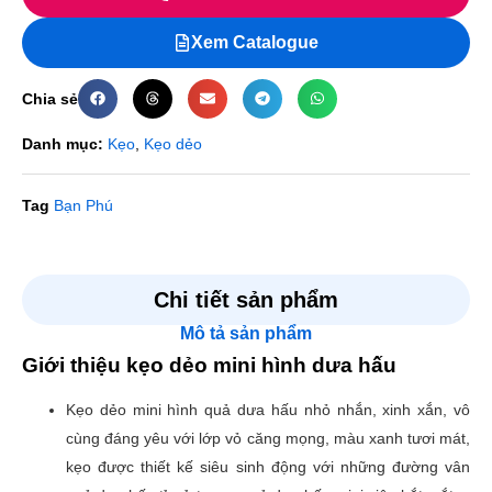
Xem Catalogue
Chia sẻ
Danh mục:
Kẹo
,
Kẹo dẻo
Tag
Bạn Phú
Đánh giá
Chi tiết sản phẩm
Mô tả sản phẩm
Chưa có đánh giá nào.
Giới thiệu kẹo dẻo mini hình dưa hấu
Hãy là người đầu tiên nhận xét “Kẹo dẻo mini hình dưa
Kẹo dẻo mini hình quả dưa hấu nhỏ nhắn, xinh xắn, vô
hấu”
cùng đáng yêu với lớp vỏ căng mọng, màu xanh tươi mát,
Email của bạn sẽ không được hiển thị công khai.
Các
kẹo được thiết kế siêu sinh động với những đường vân
trường bắt buộc được đánh dấu
*