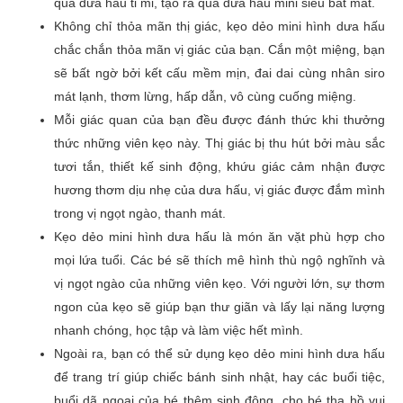
quả dưa hấu tỉ mỉ, tạo ra quả dưa hấu mini siêu bắt mắt.
Đánh giá của bạn
*
Không chỉ thỏa mãn thị giác, kẹo dẻo mini hình dưa hấu
chắc chắn thỏa mãn vị giác của bạn. Cắn một miệng, bạn
sẽ bất ngờ bởi kết cấu mềm mịn, đai dai cùng nhân siro
Đánh giá của bạn
*
mát lạnh, thơm lừng, hấp dẫn, vô cùng cuống miệng.
Mỗi giác quan của bạn đều được đánh thức khi thưởng
thức những viên kẹo này. Thị giác bị thu hút bởi màu sắc
tươi tắn, thiết kế sinh động, khứu giác cảm nhận được
Tên
hương thơm dịu nhẹ của dưa hấu, vị giác được đắm mình
trong vị ngọt ngào, thanh mát.
Kẹo dẻo mini hình dưa hấu là món ăn vặt phù hợp cho
Email
mọi lứa tuổi. Các bé sẽ thích mê hình thù ngộ nghĩnh và
vị ngọt ngào của những viên kẹo. Với người lớn, sự thơm
ngon của kẹo sẽ giúp bạn thư giãn và lấy lại năng lượng
nhanh chóng, học tập và làm việc hết mình.
Ngoài ra, bạn có thể sử dụng kẹo dẻo mini hình dưa hấu
để trang trí giúp chiếc bánh sinh nhật, hay các buổi tiệc,
buổi dã ngoại của bé thêm sinh động, cho bé tha hồ vui