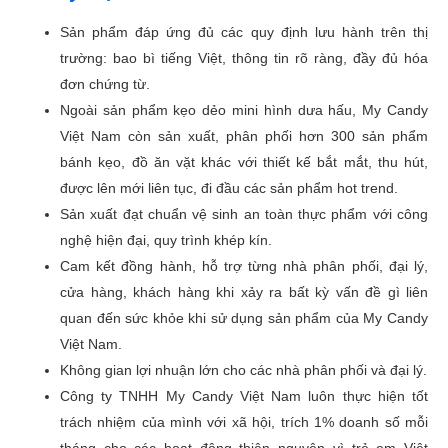
Sản phẩm đáp ứng đủ các quy định lưu hành trên thị
trường: bao bì tiếng Việt, thông tin rõ ràng, đầy đủ hóa
đơn chứng từ.
Ngoài sản phẩm kẹo dẻo mini hình dưa hấu, My Candy
Việt Nam còn sản xuất, phân phối hơn 300 sản phẩm
bánh kẹo, đồ ăn vặt khác với thiết kế bắt mắt, thu hút,
được lên mới liên tục, đi đầu các sản phẩm hot trend.
Sản xuất đạt chuẩn vệ sinh an toàn thực phẩm với công
nghệ hiện đại, quy trình khép kín.
Cam kết đồng hành, hỗ trợ từng nhà phân phối, đại lý,
cửa hàng, khách hàng khi xảy ra bất kỳ vấn đề gì liên
quan đến sức khỏe khi sử dụng sản phẩm của My Candy
Việt Nam.
Không gian lợi nhuận lớn cho các nhà phân phối và đại lý.
Công ty TNHH My Candy Việt Nam luôn thực hiện tốt
trách nhiệm của mình với xã hội, trích 1% doanh số mỗi
tháng cho các hoạt động thiện nguyện vì trẻ em Việt