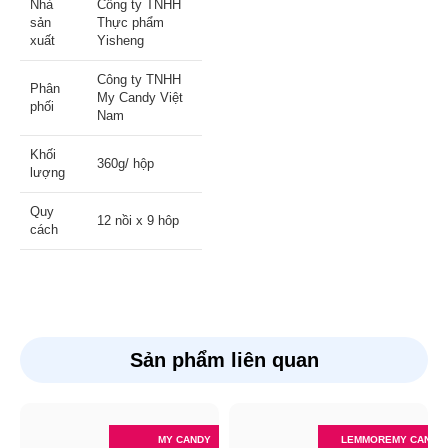
Nhà
Công ty TNHH
sản
Thực phẩm
xuất
Yisheng
Công ty TNHH
Phân
My Candy Việt
phối
Nam
Khối
360g/ hộp
lượng
Quy
12 nồi x 9 hôp
cách
Sản phẩm liên quan
MY CANDY
LEMMORE
MY CANDY