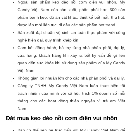
Ngoài sản phẩm kẹo dẻo nồi cơm điện vui nhộn
, My
Candy Việt Nam còn sản xuất, phân phối hơn 300 sản
phẩm bánh kẹo, đồ ăn vặt khác, thiết kế bắt mắt, thu hút,
được lên mới liên tục, đi đầu các sản phẩm hot trend.
Sản xuất đạt chuẩn vệ sinh an toàn thực phẩm với công
nghệ hiện đại, quy trình khép kín.
Cam kết đồng hành, hỗ trợ từng nhà phân phối, đại lý,
cửa hàng, khách hàng khi xảy ra bất kỳ vấn đề gì liên
quan đến sức khỏe khi sử dụng sản phẩm của My Candy
Việt Nam.
Không gian lợi nhuận lớn cho các nhà phân phối và đại lý.
Công ty TNHH My Candy Việt Nam luôn thực hiện tốt
trách nhiệm của mình với xã hội, trích 1% doanh số mỗi
tháng cho các hoạt động thiện nguyện vì trẻ em Việt
Nam.
Đặt mua
kẹo dẻo nồi cơm điện vui nhộn
Bạn có thể liên hệ trực tiếp với My Candy Việt Nam để