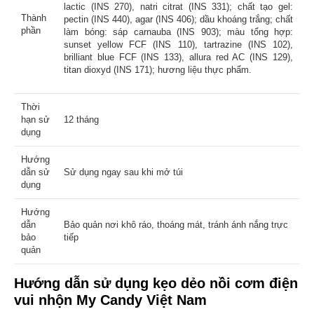
lactic (INS 270), natri citrat (INS 331); chất tạo gel:
Thành
pectin (INS 440), agar (INS 406); dầu khoáng trắng; chất
phần
làm bóng: sáp carnauba (INS 903); màu tổng hợp:
sunset yellow FCF (INS 110), tartrazine (INS 102),
brilliant blue FCF (INS 133), allura red AC (INS 129),
titan dioxyd (INS 171); hương liệu thực phẩm.
Thời
hạn sử
12 tháng
dụng
Hướng
dẫn sử
Sử dụng ngay sau khi mở túi
dụng
Hướng
dẫn
Bảo quản nơi khô ráo, thoáng mát, tránh ánh nắng trực
bảo
tiếp
quản
Hướng dẫn sử dụng
kẹo dẻo nồi cơm điện
vui nhộn
My Candy Việt Nam