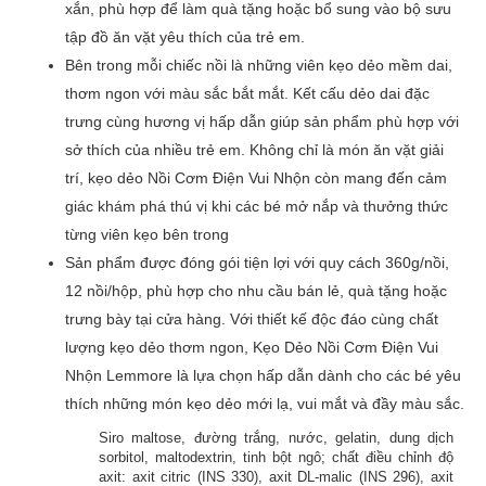
xắn, phù hợp để làm quà tặng hoặc bổ sung vào bộ sưu
tập đồ ăn vặt yêu thích của trẻ em.
Bên trong mỗi chiếc nồi là những viên kẹo dẻo mềm dai,
thơm ngon với màu sắc bắt mắt. Kết cấu dẻo dai đặc
trưng cùng hương vị hấp dẫn giúp sản phẩm phù hợp với
sở thích của nhiều trẻ em. Không chỉ là món ăn vặt giải
trí, kẹo dẻo Nồi Cơm Điện Vui Nhộn còn mang đến cảm
giác khám phá thú vị khi các bé mở nắp và thưởng thức
từng viên kẹo bên trong
Sản phẩm được đóng gói tiện lợi với quy cách 360g/nồi,
12 nồi/hộp, phù hợp cho nhu cầu bán lẻ, quà tặng hoặc
trưng bày tại cửa hàng. Với thiết kế độc đáo cùng chất
lượng kẹo dẻo thơm ngon, Kẹo Dẻo Nồi Cơm Điện Vui
Nhộn Lemmore là lựa chọn hấp dẫn dành cho các bé yêu
thích những món kẹo dẻo mới lạ, vui mắt và đầy màu sắc.
Siro maltose, đường trắng, nước, gelatin, dung dịch
sorbitol, maltodextrin, tinh bột ngô; chất điều chỉnh độ
axit: axit citric (INS 330), axit DL-malic (INS 296), axit