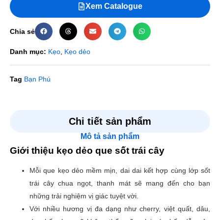
Xem Catalogue
Chia sẻ
Danh mục:
Kẹo
,
Kẹo dẻo
Tag
Bạn Phú
Đánh giá
Chi tiết sản phẩm
Mô tả sản phẩm
Chưa có đánh giá nào.
Giới thiệu kẹo dẻo que sốt trái cây
Hãy là người đầu tiên nhận xét “Kẹo dẻo que sốt trái cây”
Mỗi que kẹo dẻo mềm mịn, dai dai kết hợp cùng lớp sốt
Email của bạn sẽ không được hiển thị công khai.
Các
trái cây chua ngọt, thanh mát sẽ mang đến cho bạn
trường bắt buộc được đánh dấu
*
những trải nghiệm vị giác tuyệt vời.
Đánh giá của bạn
*
Với nhiều hương vị đa dạng như cherry, việt quất, dâu,