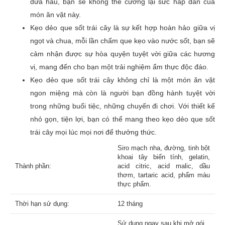
dưa hấu, bạn sẽ không thể cưỡng lại sức hấp dẫn của
món ăn vặt này.
Đánh giá của bạn
*
Kẹo dẻo que sốt trái cây là sự kết hợp hoàn hảo giữa vị
ngọt và chua, mỗi lần chấm que kẹo vào nước sốt, bạn sẽ
cảm nhận được sự hòa quyện tuyệt vời giữa các hương
vị, mang đến cho bạn một trải nghiệm ẩm thực độc đáo.
Tên
Kẹo dẻo que sốt trái cây không chỉ là một món ăn vặt
ngon miệng mà còn là người bạn đồng hành tuyệt vời
trong những buổi tiệc, những chuyến đi chơi. Với thiết kế
Email
nhỏ gọn, tiện lợi, bạn có thể mang theo kẹo dẻo que sốt
trái cây mọi lúc mọi nơi để thưởng thức.
Siro mạch nha, đường, tinh bột
khoai tây biến tính, gelatin,
Thành phần:
acid citric, acid malic, dầu
thơm, tartaric acid, phẩm màu
thực phẩm.
Thời hạn sử dụng:
12 tháng
Sử dụng ngay sau khi mở gói,