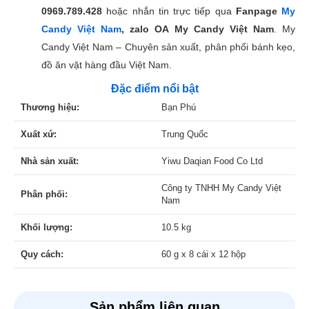
0969.789.428
hoặc nhắn tin trực tiếp qua
Fanpage
My
Candy Việt Nam
, zalo OA My Candy Việt Nam
. My
Candy Việt Nam – Chuyên sản xuất, phân phối bánh kẹo,
đồ ăn vặt hàng đầu Việt Nam.
Đặc điểm nổi bật
Thương hiệu:
Bạn Phú
Xuất xứ:
Trung Quốc
Nhà sản xuất:
Yiwu Daqian Food Co Ltd
Công ty TNHH My Candy Việt
Phân phối:
Nam
Khối lượng:
10.5 kg
Quy cách:
60 g x 8 cái x 12 hộp
Sản phẩm liên quan