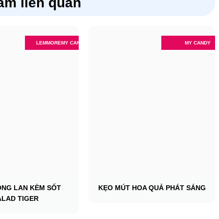
ẩm liên quan
LEMMORE
MY CANDY
MY CANDY
ÔNG LAN KÈM SỐT
KẸO MÚT HOA QUẢ PHÁT SÁNG
ALAD TIGER