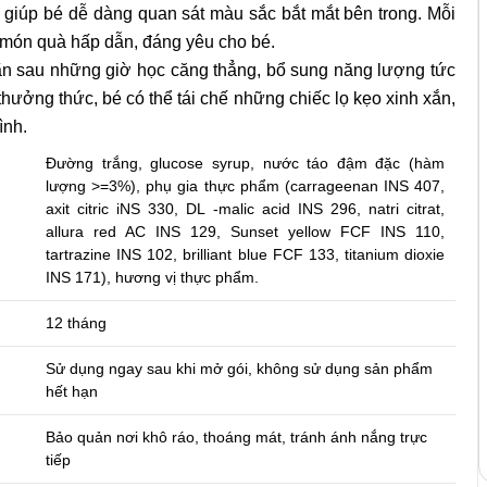
 giúp bé dễ dàng quan sát màu sắc bắt mắt bên trong. Mỗi
ột món quà hấp dẫn, đáng yêu cho bé.
iãn sau những giờ học căng thẳng, bổ sung năng lượng tức
 thưởng thức, bé có thể tái chế những chiếc lọ kẹo xinh xắn,
ình.
Đường trắng, glucose syrup, nước táo đậm đặc (hàm
lượng >=3%), phụ gia thực phẩm (carrageenan INS 407,
axit citric iNS 330, DL -malic acid INS 296, natri citrat,
allura red AC INS 129, Sunset yellow FCF INS 110,
tartrazine INS 102, brilliant blue FCF 133, titanium dioxie
INS 171), hương vị thực phẩm.
12 tháng
Sử dụng ngay sau khi mở gói, không sử dụng sản phẩm
hết hạn
Bảo quản nơi khô ráo, thoáng mát, tránh ánh nắng trực
tiếp