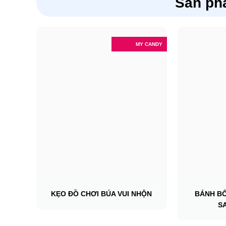
Sản ph
MY CANDY
KẸO ĐỒ CHƠI BÚA VUI NHỘN
BÁNH B
S