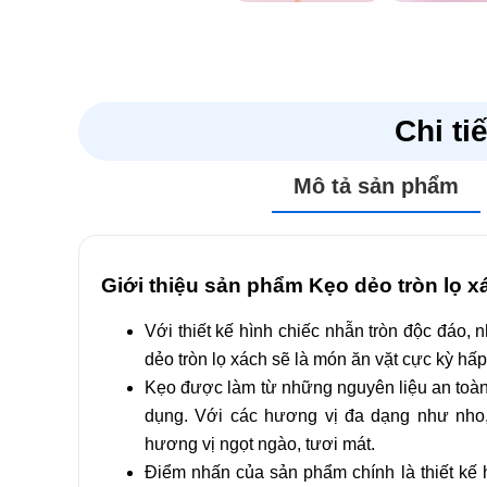
Đánh giá
Chi ti
Chưa có đánh giá nào.
Mô tả sản phẩm
Hãy là người đầu tiên nhận xét “Kẹo dẻo tròn lọ xách
Email của bạn sẽ không được hiển thị công khai.
Các
Giới thiệu sản phẩm Kẹo dẻo tròn lọ x
Đánh giá của bạn
*
Với thiết kế hình chiếc nhẫn tròn độc đáo, 
Đánh giá của bạn
*
dẻo tròn lọ xách sẽ là món ăn vặt cực kỳ hấ
Kẹo được làm từ những nguyên liệu an toàn
dụng. Với các hương vị đa dạng như nho,
hương vị ngọt ngào, tươi mát.
Điểm nhấn của sản phẩm chính là thiết kế h