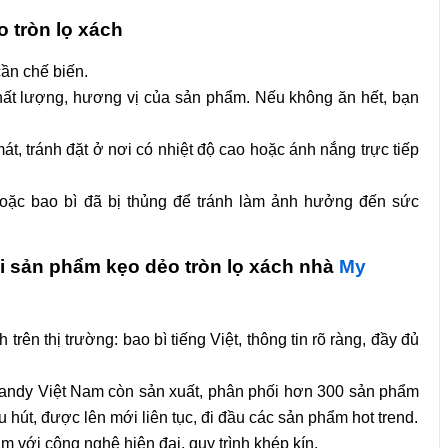
 tròn lọ xách
cần chế biến.
ất lượng, hương vị của sản phẩm. Nếu không ăn hết, bạn
t, tránh đặt ở nơi có nhiệt độ cao hoặc ánh nắng trực tiếp
ặc bao bì đã bị thủng để tránh làm ảnh hưởng đến sức
i sản phẩm kẹo dẻo tròn lọ xách nhà
My
ên thị trường: bao bì tiếng Việt, thông tin rõ ràng, đầy đủ
Candy Việt Nam còn sản xuất, phân phối hơn 300 sản phẩm
hu hút, được lên mới liên tục, đi đầu các sản phẩm hot trend.
m với công nghệ hiện đại, quy trình khép kín.