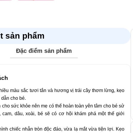
ết sản phẩm
Đặc điểm sản phẩm
”
 trường bắt buộc được đánh dấu
*
ách
nhiều màu sắc tươi tắn và hương vị trái cây thơm lừng, kẹo
p dẫn cho bé.
 cho sức khỏe nên mẹ có thể hoàn toàn yên tâm cho bé sử
 cam, dâu, xoài, bé sẽ có cơ hội khám phá một thế giới
ình chiếc nhẫn tròn độc đáo, vừa lạ mắt vừa tiện lợi. Kẹo