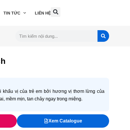
TIN TỨC
LIÊN HỆ
ch
i khẩu vị của trẻ em bởi hương vị thơm lừng của
 dai, mềm mịn, tan chảy ngay trong miệng.
Xem Catalogue