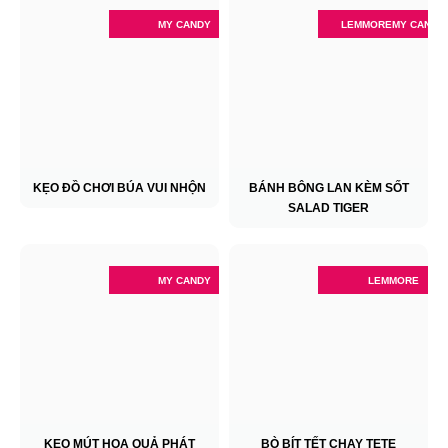
MY CANDY
LEMMORE
MY CANDY
KẸO ĐỒ CHƠI BÚA VUI NHỘN
BÁNH BÔNG LAN KÈM SỐT
SALAD TIGER
MY CANDY
LEMMORE
KẸO MÚT HOA QUẢ PHÁT
BÒ BÍT TẾT CHAY TETE