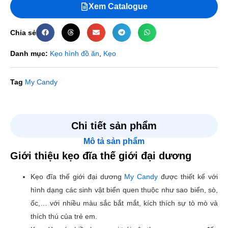
Xem Catalogue
Chia sẻ
Danh mục:
Kẹo hình đồ ăn
,
Kẹo
Tag
My Candy
Đánh giá
Chi tiết sản phẩm
Mô tả sản phẩm
Chưa có đánh giá nào.
Giới thiệu kẹo đĩa thế giới đại dương
Hãy là người đầu tiên nhận xét “Kẹo đĩa thế giới đại
Kẹo đĩa thế giới đại dương
My Candy
được thiết kế với
dương”
hình dạng các sinh vật biển quen thuộc như sao biển, sò,
Email của bạn sẽ không được hiển thị công khai.
Các
ốc,… với nhiều màu sắc bắt mắt, kích thích sự tò mò và
trường bắt buộc được đánh dấu
*
thích thú của trẻ em.
Đánh giá của bạn
*