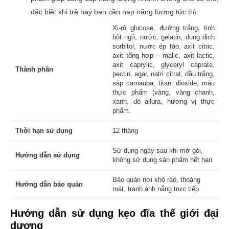
đặc biệt khi trẻ hay bạn cần nạp năng lượng tức thì.
Xi-rô glucose, đường trắng, tinh
bột ngô, nước, gelatin, dung dịch
sorbitol, nước ép táo, axit citric,
axit tổng hợp – malic, axit lactic,
axit caprylic, glyceryl caprate,
Thành phần
pectin, agar, natri citrat, dầu trắng,
sáp carnauba, titan, dioxide, màu
thực phẩm (vàng, vàng chanh,
xanh, đỏ allura, hương vị thực
phẩm.
Thời hạn sử dụng
12 tháng
Sử dụng ngay sau khi mở gói,
Hướng dẫn sử dụng
không sử dụng sản phẩm hết hạn
Bảo quản nơi khô ráo, thoáng
Hướng dẫn bảo quản
mát, tránh ánh nắng trực tiếp
Hướng dẫn sử dụng kẹo
đĩa thế giới đại
dương