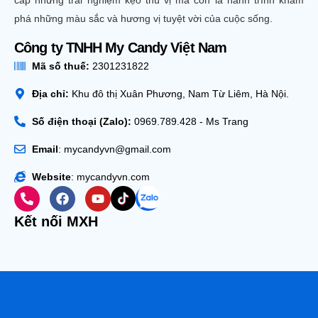
cấp những trải nghiệm kẹo thú vị mà còn là hành trình khám
phá những màu sắc và hương vị tuyệt vời của cuộc sống.
Công ty TNHH My Candy Việt Nam
Mã số thuế:
2301231822
Địa chỉ:
Khu đô thị Xuân Phương, Nam Từ Liêm, Hà Nội.
Số điện thoại (Zalo):
0969.789.428 - Ms Trang
Email
: mycandyvn@gmail.com
Website
: mycandyvn.com
Kết nối MXH