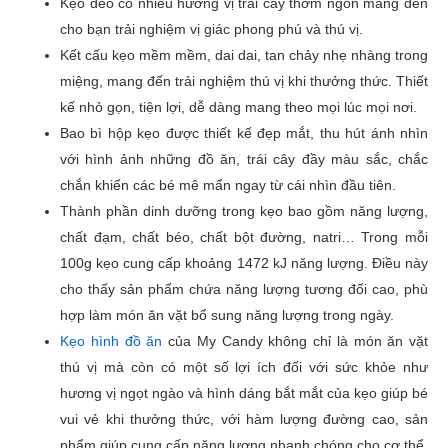
Kẹo dẻo có nhiều hương vị trái cây thơm ngon mang đến
cho bạn trải nghiệm vị giác phong phú và thú vị.
Kết cấu kẹo mềm mềm, dai dai, tan chảy nhẹ nhàng trong
Đánh giá của bạn
*
miệng, mang đến trải nghiệm thú vị khi thưởng thức. Thiết
kế nhỏ gọn, tiện lợi, dễ dàng mang theo mọi lúc mọi nơi.
Bao bì hộp kẹo được thiết kế đẹp mắt, thu hút ánh nhìn
với hình ảnh những đồ ăn, trái cây đầy màu sắc, chắc
Tên
chắn khiến các bé mê mẩn ngay từ cái nhìn đầu tiên.
Thành phần dinh dưỡng trong kẹo bao gồm năng lượng,
chất đạm, chất béo, chất bột đường, natri… Trong mỗi
Email
100g kẹo cung cấp khoảng 1472 kJ năng lượng. Điều này
cho thấy sản phẩm chứa năng lượng tương đối cao, phù
hợp làm món ăn vặt bổ sung năng lượng trong ngày.
Kẹo hình đồ ăn
của My Candy không chỉ là món ăn vặt
thú vị mà còn có một số lợi ích đối với sức khỏe như
hương vị ngọt ngào và hình dáng bắt mắt của kẹo giúp bé
vui vẻ khi thưởng thức, với hàm lượng đường cao, sản
phẩm giúp cung cấp năng lượng nhanh chóng cho cơ thể,