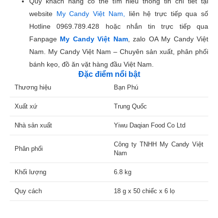
Quý khách hàng có thể tìm hiểu thông tin chi tiết tại
website
My Candy Việt Nam,
liên hệ trực tiếp qua số
Hotline 0969.789.428 hoặc nhắn tin trực tiếp qua
Fanpage
My Candy Việt Nam
, zalo OA My Candy Việt
Nam. My Candy Việt Nam – Chuyên sản xuất, phân phối
bánh kẹo, đồ ăn vặt hàng đầu Việt Nam.
Đặc điểm nổi bật
Thương hiệu
Bạn Phú
Xuất xứ
Trung Quốc
Nhà sản xuất
Yiwu Daqian Food Co Ltd
Công ty TNHH My Candy Việt
Phân phối
Nam
Khối lượng
6.8 kg
Quy cách
18 g x 50 chiếc x 6 lọ