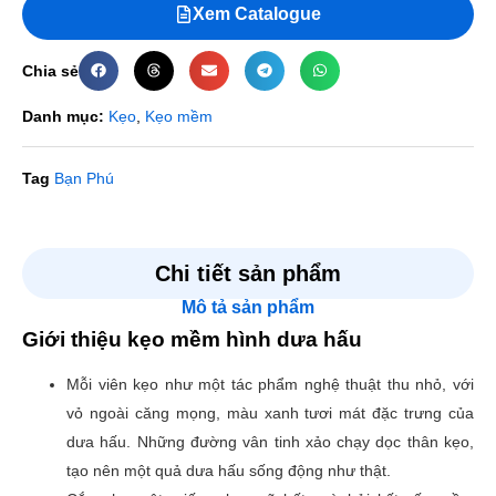
Xem Catalogue
Chia sẻ
Danh mục:
Kẹo
,
Kẹo mềm
Tag
Bạn Phú
Đánh giá
Chi tiết sản phẩm
Mô tả sản phẩm
Chưa có đánh giá nào.
Giới thiệu kẹo mềm hình dưa hấu
Hãy là người đầu tiên nhận xét “Kẹo mềm hình dưa hấu”
Mỗi viên kẹo như một tác phẩm nghệ thuật thu nhỏ, với
Email của bạn sẽ không được hiển thị công khai.
Các
vỏ ngoài căng mọng, màu xanh tươi mát đặc trưng của
trường bắt buộc được đánh dấu
*
dưa hấu. Những đường vân tinh xảo chạy dọc thân kẹo,
Đánh giá của bạn
*
tạo nên một quả dưa hấu sống động như thật.