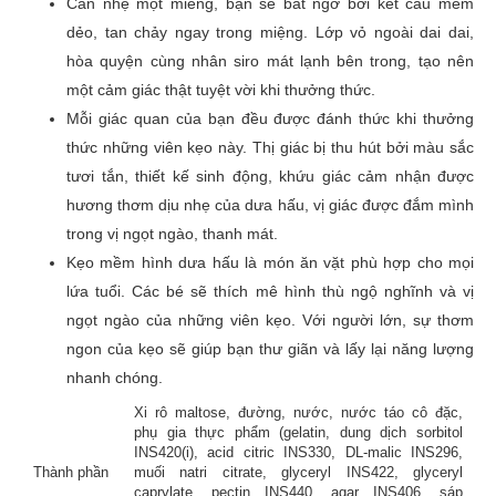
Cắn nhẹ một miếng, bạn sẽ bất ngờ bởi kết cấu mềm
dẻo, tan chảy ngay trong miệng. Lớp vỏ ngoài dai dai,
Đánh giá của bạn
*
hòa quyện cùng nhân siro mát lạnh bên trong, tạo nên
một cảm giác thật tuyệt vời khi thưởng thức.
Mỗi giác quan của bạn đều được đánh thức khi thưởng
thức những viên kẹo này. Thị giác bị thu hút bởi màu sắc
Tên
tươi tắn, thiết kế sinh động, khứu giác cảm nhận được
hương thơm dịu nhẹ của dưa hấu, vị giác được đắm mình
trong vị ngọt ngào, thanh mát.
Email
Kẹo mềm hình dưa hấu là món ăn vặt phù hợp cho mọi
lứa tuổi. Các bé sẽ thích mê hình thù ngộ nghĩnh và vị
ngọt ngào của những viên kẹo. Với người lớn, sự thơm
ngon của kẹo sẽ giúp bạn thư giãn và lấy lại năng lượng
nhanh chóng.
Xi rô maltose, đường, nước, nước táo cô đặc,
phụ gia thực phẩm (gelatin, dung dịch sorbitol
INS420(i), acid citric INS330, DL-malic INS296,
Thành phần
muối natri citrate, glyceryl INS422, glyceryl
caprylate, pectin INS440, agar INS406, sáp