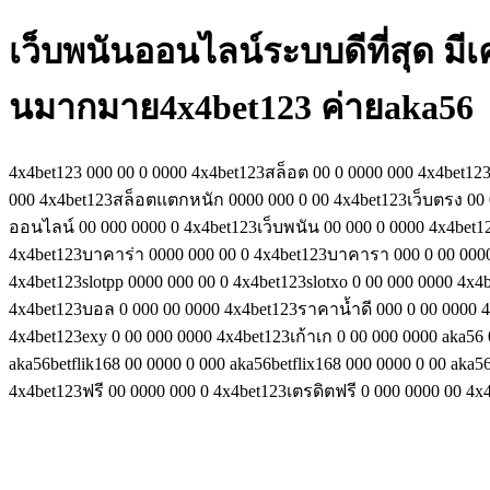
เว็บพนันออนไลน์ระบบดีที่สุด มี
นมากมาย4x4bet123 ค่ายaka56
4x4bet123 000 00 0 0000 4x4bet123สล็อต 00 0 0000 000 4x4bet123
000 4x4bet123สล็อตแตกหนัก 0000 000 0 00 4x4bet123เว็บตรง 00 0
ออนไลน์ 00 000 0000 0 4x4bet123เว็บพนัน 00 000 0 0000 4x4bet1
4x4bet123บาคาร่า 0000 000 00 0 4x4bet123บาคารา 000 0 00 0000 
4x4bet123slotpp 0000 000 00 0 4x4bet123slotxo 0 00 000 0000 4x4
4x4bet123บอล 0 000 00 0000 4x4bet123ราคาน้ำดี 000 0 00 0000 
4x4bet123exy 0 00 000 0000 4x4bet123เก้าเก 0 00 000 0000 aka56 0
aka56betflik168 00 0000 0 000 aka56betflix168 000 0000 0 00 aka
4x4bet123ฟรี 00 0000 000 0 4x4bet123เตรดิตฟรี 0 000 0000 00 4