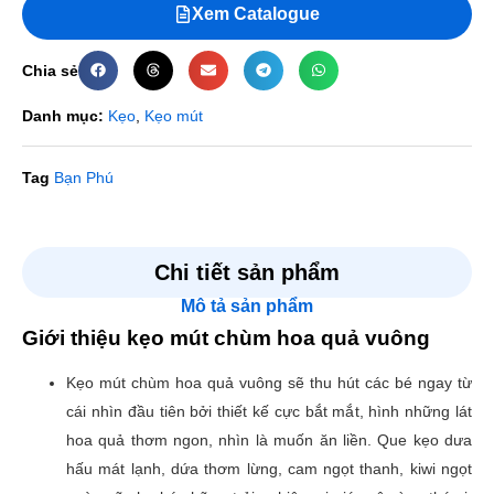
Xem Catalogue
Chia sẻ
Danh mục:
Kẹo
,
Kẹo mút
Tag
Bạn Phú
Đánh giá
Chi tiết sản phẩm
Mô tả sản phẩm
Chưa có đánh giá nào.
Giới thiệu kẹo mút chùm hoa quả vuông
Hãy là người đầu tiên nhận xét “Kẹo mút chùm hoa quả
Kẹo mút chùm hoa quả vuông sẽ thu hút các bé ngay từ
vuông”
cái nhìn đầu tiên bởi thiết kế cực bắt mắt, hình những lát
Email của bạn sẽ không được hiển thị công khai.
Các
hoa quả thơm ngon, nhìn là muốn ăn liền. Que kẹo dưa
trường bắt buộc được đánh dấu
*
hấu mát lạnh, dứa thơm lừng, cam ngọt thanh, kiwi ngọt
Đánh giá của bạn
*