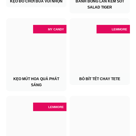
KẸO ĐỒ CHƠI BÚA VUI NHỘN
BÁNH BÔNG LAN KÈM SỐT
SALAD TIGER
MY CANDY
LEMMORE
KẸO MÚT HOA QUẢ PHÁT
BÒ BÍT TẾT CHAY TETE
SÁNG
LEMMORE