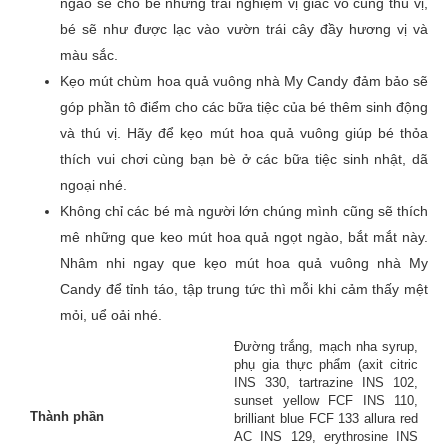
ngào sẽ cho bé những trải nghiệm vị giác vô cùng thú vị,
bé sẽ như được lạc vào vườn trái cây đầy hương vị và
màu sắc.
Đánh giá của bạn
*
Kẹo mút chùm hoa quả vuông nhà My Candy đảm bảo sẽ
góp phần tô điểm cho các bữa tiệc của bé thêm sinh động
và thú vị. Hãy để kẹo mút hoa quả vuông giúp bé thỏa
thích vui chơi cùng bạn bè ở các bữa tiệc sinh nhật, dã
Tên
ngoại nhé.
Không chỉ các bé mà người lớn chúng mình cũng sẽ thích
mê những que keo mút hoa quả ngọt ngào, bắt mắt này.
Email
Nhâm nhi ngay que kẹo mút hoa quả vuông nhà My
Candy để tỉnh táo, tập trung tức thì mỗi khi cảm thấy mệt
mỏi, uể oải nhé.
Đường trắng, mạch nha syrup,
phụ gia thực phẩm (axit citric
INS 330, tartrazine INS 102,
sunset yellow FCF INS 110,
Thành phần
brilliant blue FCF 133 allura red
AC INS 129, erythrosine INS