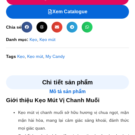
Xem Catalogue
Chia sẻ
Danh mục:
Kẹo
,
Kẹo mút
Tags
Kẹo
,
Kẹo mút
,
My Candy
Đánh giá
Chi tiết sản phẩm
Mô tả sản phẩm
Chưa có đánh giá nào.
Giới thiệu Kẹo Mút Vị Chanh Muối
Hãy là người đầu tiên nhận xét “Kẹo Mút Vị Chanh Muối”
Kẹo mút vị chanh muối sở hữu hương vị chua ngọt, mặn
Email của bạn sẽ không được hiển thị công khai.
Các
mặn hài hòa, mang lại cảm giác sảng khoái, đánh thức
trường bắt buộc được đánh dấu
*
mọi giác quan.
Đánh giá của bạn
*