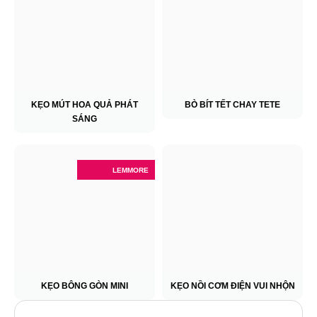
KẸO MÚT HOA QUẢ PHÁT
BÒ BÍT TẾT CHAY TETE
SÁNG
LEMMORE
KẸO BÔNG GÒN MINI
KẸO NỒI CƠM ĐIỆN VUI NHỘN