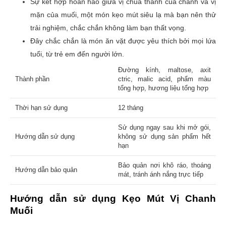
Sự kết hợp hoàn hảo giữa vị chua thanh của chanh và vị
mặn của muối, một món kẹo mút siêu lạ mà bạn nên thử
trải nghiệm, chắc chắn không làm bạn thất vọng.
Đánh giá của bạn
*
Đây chắc chắn là món ăn vặt được yêu thích bởi mọi lứa
tuổi, từ trẻ em đến người lớn.
Đường kính, maltose, axit
Thành phần
ctric, malic acid, phẩm màu
Tên
tổng hợp, hương liệu tổng hợp
Thời hạn sử dụng
12 tháng
Email
Sử dụng ngay sau khi mở gói,
Hướng dẫn sử dụng
không sử dụng sản phẩm hết
hạn
Bảo quản nơi khô ráo, thoáng
Hướng dẫn bảo quản
mát, tránh ánh nắng trực tiếp
Hướng dẫn sử dụng Kẹo Mút Vị Chanh
Muối