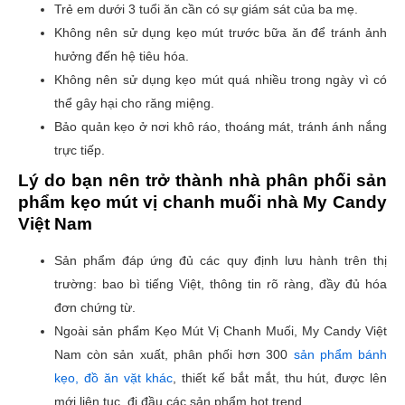
Trẻ em dưới 3 tuổi ăn cần có sự giám sát của ba mẹ.
Không nên sử dụng kẹo mút trước bữa ăn để tránh ảnh
hưởng đến hệ tiêu hóa.
Không nên sử dụng kẹo mút quá nhiều trong ngày vì có
thể gây hại cho răng miệng.
Bảo quản kẹo ở nơi khô ráo, thoáng mát, tránh ánh nắng
trực tiếp.
Lý do bạn nên trở thành nhà phân phối sản
phẩm kẹo mút vị chanh muối nhà My Candy
Việt Nam
Sản phẩm đáp ứng đủ các quy định lưu hành trên thị
trường: bao bì tiếng Việt, thông tin rõ ràng, đầy đủ hóa
đơn chứng từ.
Ngoài sản phẩm Kẹo Mút Vị Chanh Muối, My Candy Việt
Nam còn sản xuất, phân phối hơn 300
sản phẩm bánh
kẹo, đồ ăn vặt khác
, thiết kế bắt mắt, thu hút, được lên
mới liên tục, đi đầu các sản phẩm hot trend.