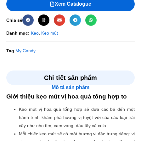
Xem Catalogue
Chia sẻ
Danh mục:
Kẹo
,
Kẹo mút
Tag
My Candy
Đánh giá
Chi tiết sản phẩm
Mô tả sản phẩm
Chưa có đánh giá nào.
Giới thiệu kẹo mút vị hoa quả tổng hợp to
Hãy là người đầu tiên nhận xét “Kẹo mút vị hoa quả tổng
Kẹo mút vị hoa quả tổng hợp sẽ đưa các bé đến một
hợp to”
hành trình khám phá hương vị tuyệt vời của các loại trái
Email của bạn sẽ không được hiển thị công khai.
Các
cây như nho tím, cam vàng, dâu tây và cola.
trường bắt buộc được đánh dấu
*
Mỗi chiếc kẹo mút sẽ có một hương vị đặc trưng riêng: vị
Đánh giá của bạn
*