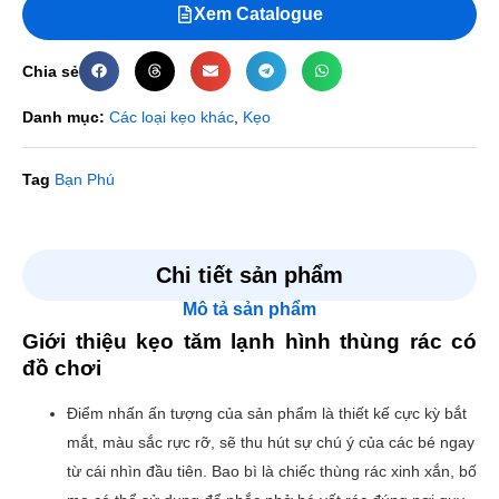
Xem Catalogue
Chia sẻ
Danh mục:
Các loại kẹo khác
,
Kẹo
Tag
Bạn Phú
Đánh giá
Chi tiết sản phẩm
Mô tả sản phẩm
Chưa có đánh giá nào.
Giới thiệu kẹo tăm lạnh hình thùng rác có
Hãy là người đầu tiên nhận xét “Kẹo tăm lạnh hình thùng
đồ chơi
rác có đồ chơi”
Điểm nhấn ấn tượng của sản phẩm là thiết kế cực kỳ bắt
Email của bạn sẽ không được hiển thị công khai.
Các
mắt, màu sắc rực rỡ, sẽ thu hút sự chú ý của các bé ngay
trường bắt buộc được đánh dấu
*
từ cái nhìn đầu tiên. Bao bì là chiếc thùng rác xinh xắn, bố
Đánh giá của bạn
*