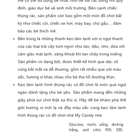
mẹ có thể sử dụng để nhắc nhở bé vất rác đúng nơi quy
định, giáo dục bé vệ sinh môi trường. Bên cạnh chiếc
thùng rác, sản phẩm còn bao gồm một món đồ chơi bất
Đánh giá của bạn
*
kỳ như chiếc còi, chiếc xe hơi, máy bay, chú gấu… đảm
bảo các bé thích mê.
Bên trong là những thanh kẹo tăm lạnh với vị ngọt thanh
của các loại trái cây tươi ngon như táo, dâu, nho, dứa với
Tên
cảm giác mát lạnh, sảng khoái khi tan chảy trong miệng.
Sản phẩm có dạng bột, được thiết kế hình que dài, vô
cùng bắt mắt và dễ thương, gồm rất nhiều que với màu
Email
sắc, hương vị khác nhau cho bé tha hồ thưởng thức.
Kẹo tăm lạnh hình thùng rác có đồ chơi là món quà ngọt
ngào dành tặng cho bé yêu. Sản phẩm mang đến những
giây phút vui chơi thật sự thú vị. Hãy để bé khám phá thế
giới hương vị mới lạ và đầy màu sắc cùng kẹo tăm lạnh
hình thùng rác có đồ chơi nhà My Candy nhé.
Glucose, nước uống, đường
trắng, axit citric INS 330,