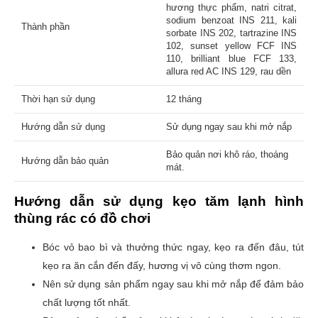
hương thực phẩm, natri citrat,
sodium benzoat INS 211, kali
Thành phần
sorbate INS 202, tartrazine INS
102, sunset yellow FCF INS
110, brilliant blue FCF 133,
allura red AC INS 129, rau dền
Thời hạn sử dụng
12 tháng
Hướng dẫn sử dụng
Sử dụng ngay sau khi mở nắp
Bảo quản nơi khô ráo, thoáng
Hướng dẫn bảo quản
mát.
Hướng dẫn sử dụng
kẹo tăm lạnh hình
thùng rác có đồ chơi
Bóc vỏ bao bì và thưởng thức ngay, kẹo ra đến đâu, tút
kẹo ra ăn cắn đến đấy, hương vị vô cùng thơm ngon.
Nên sử dụng sản phẩm ngay sau khi mở nắp để đảm bảo
chất lượng tốt nhất.