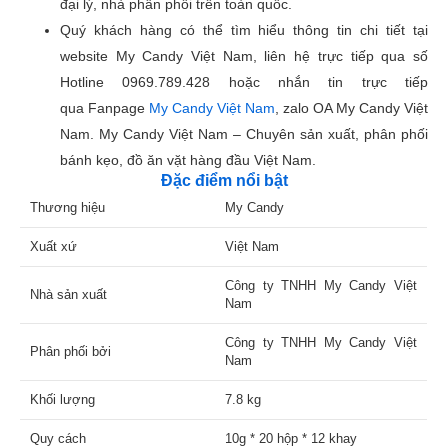
đại lý, nhà phân phối trên toàn quốc.
Quý khách hàng có thể tìm hiểu thông tin chi tiết tại
website My Candy Việt Nam, liên hệ trực tiếp qua số
Hotline 0969.789.428 hoặc nhắn tin trực tiếp
qua Fanpage
My Candy Việt Nam
, zalo OA My Candy Việt
Nam. My Candy Việt Nam – Chuyên sản xuất, phân phối
bánh kẹo, đồ ăn vặt hàng đầu Việt Nam.
Đặc điểm nổi bật
Thương hiệu
My Candy
Xuất xứ
Việt Nam
Công ty TNHH My Candy Việt
Nhà sản xuất
Nam
Công ty TNHH My Candy Việt
Phân phối bởi
Nam
Khối lượng
7.8 kg
Quy cách
10g * 20 hộp * 12 khay