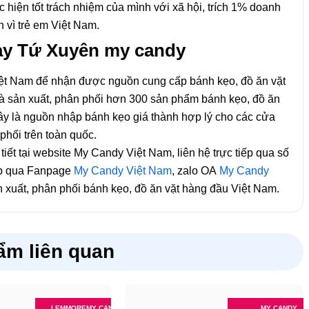
iện tốt trách nhiệm của mình với xã hội, trích 1% doanh
 vì trẻ em Việt Nam.
 cay Tứ Xuyên my candy
Việt Nam để nhận được nguồn cung cấp bánh kẹo, đồ ăn vặt
hà sản xuất, phân phối hơn 300 sản phẩm bánh kẹo, đồ ăn
 Đây là nguồn nhập bánh kẹo giá thành hợp lý cho các cửa
phối trên toàn quốc.
tiết tại website My Candy Việt Nam, liên hệ trực tiếp qua số
iếp qua Fanpage
My Candy Việt Nam
, zalo OA
My Candy
xuất, phân phối bánh kẹo, đồ ăn vặt hàng đầu Việt Nam.
ẩm liên quan
LEMMORE
MY CANDY
MY CANDY