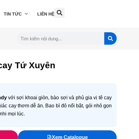
TIN TỨC
LIÊN HỆ
ê cay Tứ Xuyên
ndy
với sợi khoai giòn, bào sợi và phủ gia vị tê cay
c cay thơm dễ ăn. Bao bì đỏ nổi bật, gói nhỏ gọn
hi mọi lúc.
Xem Catalogue