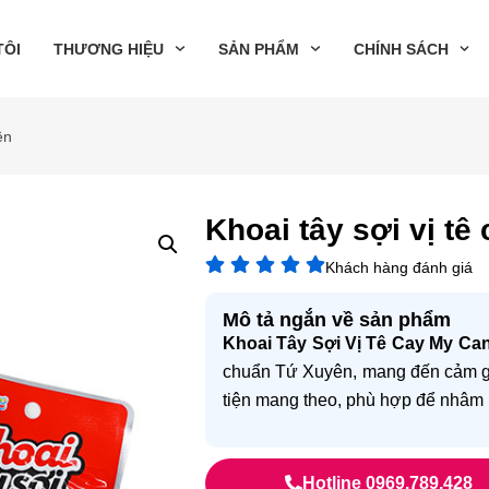
TÔI
THƯƠNG HIỆU
SẢN PHẨM
CHÍNH SÁCH
ên
Khoai tây sợi vị t
Khách hàng đánh giá
Mô tả ngắn về sản phẩm
Khoai Tây Sợi Vị Tê Cay My Ca
chuẩn Tứ Xuyên, mang đến cảm giá
tiện mang theo, phù hợp để nhâm n
Hotline 0969.789.428