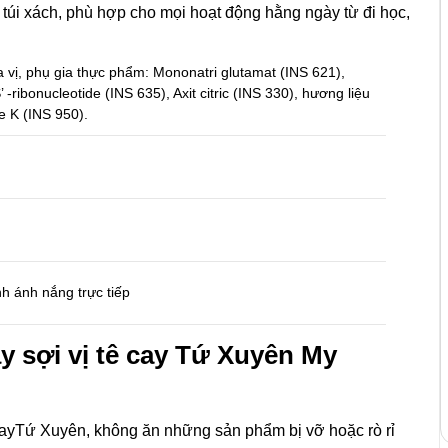
 túi xách, phù hợp cho mọi hoạt động hằng ngày từ đi học,
ia vị, phụ gia thực phẩm: Mononatri glutamat (INS 621),
’ -ribonucleotide (INS 635), Axit citric (INS 330), hương liệu
e K (INS 950).
h ánh nắng trực tiếp
ây sợi vị tê cay Tứ Xuyên
My
 cayTứ Xuyên, không ăn những sản phẩm bị vỡ hoặc rò rỉ