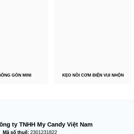
BÔNG GÒN MINI
KẸO NỒI CƠM ĐIỆN VUI NHỘN
ông ty TNHH My Candy Việt Nam
Mã số thuế:
2301231822