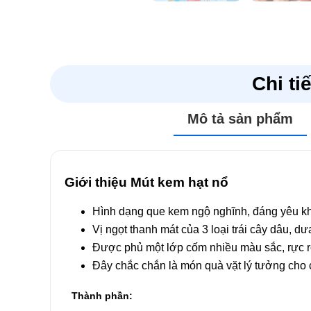
Đánh giá
Chi ti
Chưa có đánh giá nào.
Mô tả sản phẩm
Hãy là người đầu tiên nhận xét “Mút kem hạt nổ”
Email của bạn sẽ không được hiển thị công khai.
Các
Giới thiệu Mút kem hạt nổ
Đánh giá của bạn
*
Hình dạng que kem ngộ nghĩnh, đáng yêu kh
Đánh giá của bạn
*
Vị ngọt thanh mát của 3 loại trái cây dâu, 
Được phủ một lớp cốm nhiều màu sắc, rực r
Đây chắc chắn là món quà vặt lý tưởng cho c
Thành phần: