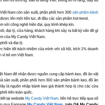
ên thị trường: bao bì tiếng Việt, thông tin rõ ràng, đầy đủ
Việt Nam còn sản xuất, phân phối hơn 300
sản phẩm bánh
t, được lên mới liên tục, đi đầu các sản phẩm hot trend.
m với công nghệ hiện đại, quy trình khép kín.
i, đại lý, cửa hàng, khách hàng khi xảy ra bất kỳ vấn đề gì
hẩm của My Candy Việt Nam.
hối và đại lý.
hiện tốt trách nhiệm của mình với xã hội, trích 1% doanh
 vì trẻ em Việt Nam.
Việt Nam để nhận được nguồn cung cấp bánh kẹo, đồ ăn vặt
nhà sản xuất, phân phối hơn 300 sản phẩm bánh kẹo, đồ ăn
. Đây là nguồn nhập bánh kẹo giá thành hợp lý cho các cửa
phối trên toàn quốc.
tiết tại website
My Candy Việt Nam,
liên hệ trực tiếp qua số
iếp qua Fanpage
My Candy Việt Nam
, zalo OA My Candy