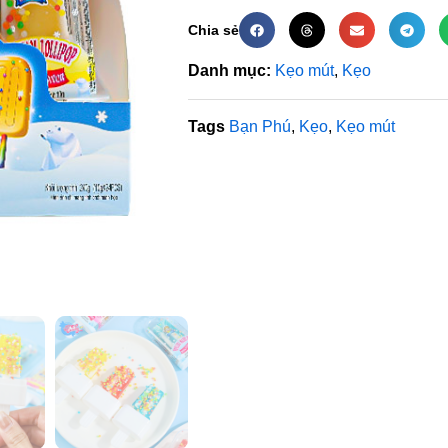
Chia sẻ
Danh mục:
Kẹo mút
,
Kẹo
Tags
Bạn Phú
,
Kẹo
,
Kẹo mút