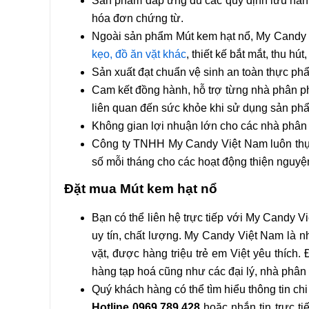
Sản phẩm đáp ứng đủ các quy định lưu hành tr
hóa đơn chứng từ.
Ngoài sản phẩm Mút kem hạt nổ, My Candy 
kẹo, đồ ăn vặt khác
, thiết kế bắt mắt, thu hú
Sản xuất đạt chuẩn vệ sinh an toàn thực phẩ
Cam kết đồng hành, hỗ trợ từng nhà phân phố
liên quan đến sức khỏe khi sử dụng sản p
Không gian lợi nhuận lớn cho các nhà phân p
Công ty TNHH My Candy Việt Nam luôn thực 
số mỗi tháng cho các hoạt động thiện nguyện
Đặt mua Mút kem hạt nổ
Bạn có thể liên hệ trực tiếp với My Candy 
uy tín, chất lượng. My Candy Việt Nam là 
vặt, được hàng triệu trẻ em Việt yêu thích
hàng tạp hoá cũng như các đại lý, nhà phân 
Quý khách hàng có thể tìm hiểu thông tin chi 
Hotline
0969.789.428
hoặc nhắn tin trực t