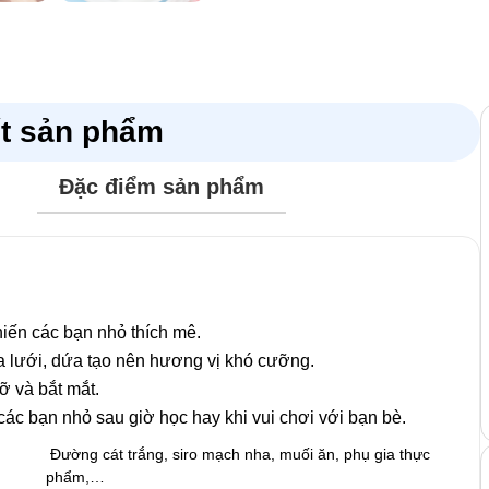
ết sản phẩm
Đặc điểm sản phẩm
 trường bắt buộc được đánh dấu
*
iến các bạn nhỏ thích mê.
dưa lưới, dứa tạo nên hương vị khó cưỡng.
ỡ và bắt mắt.
ác bạn nhỏ sau giờ học hay khi vui chơi với bạn bè.
Đường cát trắng, siro mạch nha, muối ăn, phụ gia thực
phẩm,…