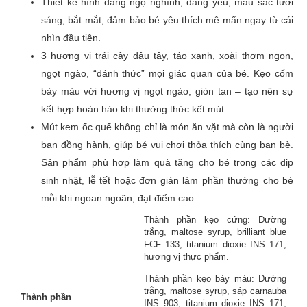
Thiết kế hình dáng ngộ nghĩnh, đáng yêu, màu sắc tươi
sáng, bắt mắt, đảm bảo bé yêu thích mê mẩn ngay từ cái
Đánh giá của bạn
*
nhìn đầu tiên.
3 hương vị trái cây dâu tây, táo xanh, xoài thơm ngon,
ngọt ngào, “đánh thức” mọi giác quan của bé. Kẹo cốm
bảy màu với hương vị ngọt ngào, giòn tan – tạo nên sự
Tên
kết hợp hoàn hảo khi thưởng thức kết mút.
Mút kem ốc quế không chỉ là món ăn vặt mà còn là người
bạn đồng hành, giúp bé vui chơi thỏa thích cùng bạn bè.
Email
Sản phẩm phù hợp làm quà tặng cho bé trong các dịp
sinh nhật, lễ tết hoặc đơn giản làm phần thưởng cho bé
mỗi khi ngoan ngoãn, đạt điểm cao…
Thành phần kẹo cứng: Đường
trắng, maltose syrup, brilliant blue
FCF 133, titanium dioxie INS 171,
hương vị thực phẩm.
Thành phần kẹo bảy màu: Đường
trắng, maltose syrup, sáp carnauba
Thành phần
INS 903, titanium dioxie INS 171,