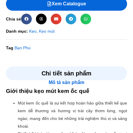
Xem Catalogue
Chia sẻ
Danh mục:
Kẹo
,
Kẹo mút
Tag
Bạn Phú
Đánh giá
Chi tiết sản phẩm
Mô tả sản phẩm
Chưa có đánh giá nào.
Giới thiệu kẹo mút kem ốc quế
Hãy là người đầu tiên nhận xét “Mút kem ốc quế”
Mút kem ốc quế là sự kết hợp hoàn hảo giữa thiết kế que
Email của bạn sẽ không được hiển thị công khai.
Các
kem dễ thương và hương vị trái cây thơm lừng, ngọt
trường bắt buộc được đánh dấu
*
ngào, mang đến cho bé những trải nghiệm thú vị và sảng
Đánh giá của bạn
*
khoái.