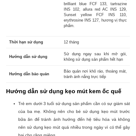
brilliant blue FCF 133, tartrazine
INS 102, allura red AC INS 129,
Sunset yellow FCF INS 110,
erythrosine INS 127, hương vị thực
phẩm.
Thời hạn sử dụng
12 tháng
Sử dụng ngay sau khi mở gói,
Hướng dẫn sử dụng
không sử dụng sản phẩm hết hạn
Bảo quản nơi khô ráo, thoáng mát,
Hướng dẫn bảo quản
tránh ánh nắng trực tiếp
Hướng dẫn sử dụng kẹo mút kem ốc quế
Trẻ em dưới 3 tuổi sử dụng sản phẩm cần có sự giám sát
của ba mẹ.
Không nên cho bé sử dụng kẹo mút trước
bữa ăn để tránh ảnh hưởng đến hệ tiêu hóa và k
hông
nên sử dụng kẹo mút quá nhiều trong ngày vì có thể gây
hại cho răng miệng.