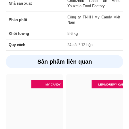
Chaozhou Chao’ an Anbu
Nhà sản xuất
Youzejia Food Factory
Công ty TNHH My Candy Việt
Phân phối
Nam
Khối lượng
8.6 kg
Quy cách
24 cái * 12 hộp
Sản phẩm liên quan
MY CANDY
LEMMORE
MY CANDY