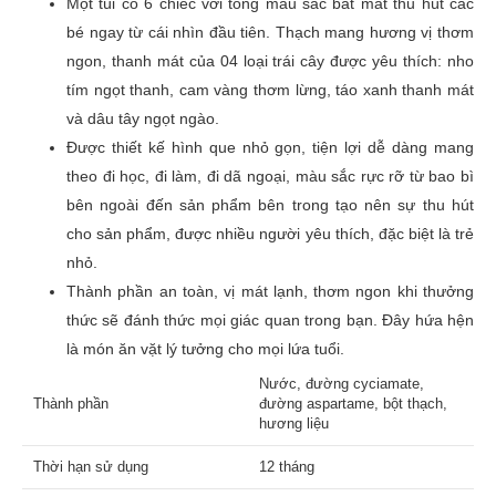
Một túi có 6 chiếc với tông màu sắc bắt mắt thu hút các
bé ngay từ cái nhìn đầu tiên. Thạch mang
hương vị thơm
Đánh giá của bạn
*
ngon, thanh mát của 04 loại trái cây được yêu thích: nho
tím ngọt thanh, cam vàng thơm lừng, táo xanh thanh mát
và dâu tây ngọt ngào.
Được thiết kế hình que nhỏ gọn, tiện lợi dễ dàng mang
Tên
theo đi học, đi làm, đi dã ngoại, màu sắc rực rỡ từ bao bì
bên ngoài đến sản phẩm bên trong tạo nên sự thu hút
cho sản phẩm, được nhiều người yêu thích, đặc biệt là trẻ
Email
nhỏ.
Thành phần an toàn, vị mát lạnh, thơm ngon khi thưởng
thức sẽ đánh thức mọi giác quan trong bạn. Đây hứa hện
là món ăn vặt lý tưởng cho mọi lứa tuổi.
Nước, đường cyciamate,
Thành phần
đường aspartame, bột thạch,
hương liệu
Thời hạn sử dụng
12 tháng