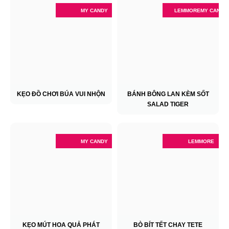
MY CANDY
LEMMORE
MY CANDY
KẸO ĐỒ CHƠI BÚA VUI NHỘN
BÁNH BÔNG LAN KÈM SỐT
SALAD TIGER
MY CANDY
LEMMORE
KẸO MÚT HOA QUẢ PHÁT
BÒ BÍT TẾT CHAY TETE