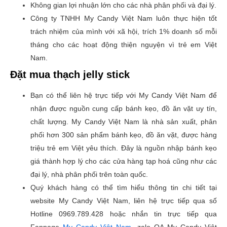
Không gian lợi nhuận lớn cho các nhà phân phối và đại lý.
Công ty TNHH My Candy Việt Nam luôn thực hiện tốt
trách nhiệm của mình với xã hội, trích 1% doanh số mỗi
tháng cho các hoạt động thiện nguyện vì trẻ em Việt
Nam.
Đặt mua thạch jelly stick
Bạn có thể liên hệ trực tiếp với My Candy Việt Nam để
nhận được nguồn cung cấp bánh kẹo, đồ ăn vặt uy tín,
chất lượng. My Candy Việt Nam là nhà sản xuất, phân
phối hơn 300 sản phẩm bánh kẹo, đồ ăn vặt, được hàng
triệu trẻ em Việt yêu thích. Đây là nguồn nhập bánh kẹo
giá thành hợp lý cho các cửa hàng tạp hoá cũng như các
đại lý, nhà phân phối trên toàn quốc.
Quý khách hàng có thể tìm hiểu thông tin chi tiết tại
website My Candy Việt Nam, liên hệ trực tiếp qua số
Hotline 0969.789.428 hoặc nhắn tin trực tiếp qua
Fanpage
My Candy Việt Nam
, zalo OA My Candy Việt