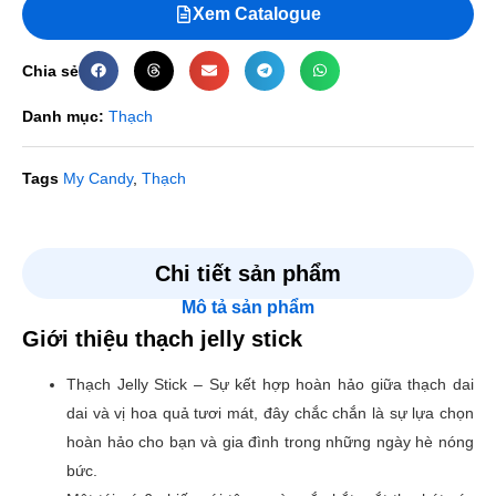
Xem Catalogue
Chia sẻ
Danh mục:
Thạch
Tags
My Candy
,
Thạch
Đánh giá
Chi tiết sản phẩm
Mô tả sản phẩm
Chưa có đánh giá nào.
Giới thiệu thạch jelly stick
Hãy là người đầu tiên nhận xét “Thạch Jelly Stick”
Thạch Jelly Stick –
Sự kết hợp hoàn hảo giữa thạch dai
Email của bạn sẽ không được hiển thị công khai.
Các
dai và vị hoa quả tươi mát, đây chắc chắn là sự lựa chọn
trường bắt buộc được đánh dấu
*
hoàn hảo cho bạn và gia đình trong những ngày hè nóng
Đánh giá của bạn
*
bức.