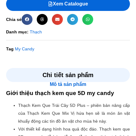
Xem Catalogue
Chia sẻ
Danh mục:
Thạch
Tag
My Candy
Đánh giá
Chi tiết sản phẩm
Mô tả sản phẩm
Chưa có đánh giá nào.
Giới thiệu thạch kem que 5D my candy
Hãy là người đầu tiên nhận xét “THẠCH KEM QUE 5D
Thạch Kem Que Trái Cây 5D Plus – phiên bản nâng cấp
MY CANDY”
của Thạch Kem Que Mix Vị hứa hẹn sẽ là món ăn vặt
Email của bạn sẽ không được hiển thị công khai.
Các
khuấy động các tín đồ ăn vặt cho mùa hè này.
trường bắt buộc được đánh dấu
*
Với thiết kế dạng hình hoa quả độc đáo. Thạch kem que
Đánh giá của bạn
*