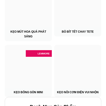
KẸO MÚT HOA QUẢ PHÁT
BÒ BÍT TẾT CHAY TETE
SÁNG
LEMMORE
KẸO BÔNG GÒN MINI
KẸO NỒI CƠM ĐIỆN VUI NHỘN