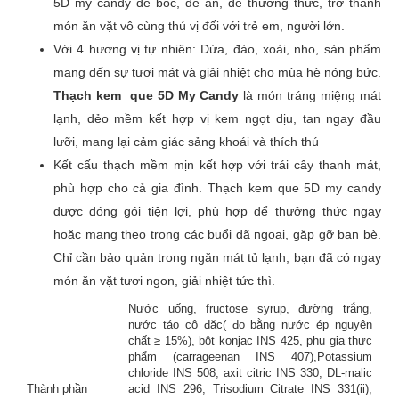
5D my candy dễ bóc, dễ ăn, dễ thưởng thức, trở thành
món ăn vặt vô cùng thú vị đối với trẻ em, người lớn.
Với 4 hương vị tự nhiên: Dứa, đào, xoài, nho, sản phẩm
Đánh giá của bạn
*
mang đến sự tươi mát và giải nhiệt cho mùa hè nóng bức.
Thạch kem que 5D My Candy
là món tráng miệng mát
lạnh, dẻo mềm kết hợp vị kem ngọt dịu, tan ngay đầu
lưỡi, mang lại cảm giác sảng khoái và thích thú
Tên
Kết cấu thạch mềm mịn kết hợp với trái cây thanh mát,
phù hợp cho cả gia đình. Thạch kem que 5D my candy
được đóng gói tiện lợi, phù hợp để thưởng thức ngay
Email
hoặc mang theo trong các buổi dã ngoại, gặp gỡ bạn bè.
Chỉ cần bảo quản trong ngăn mát tủ lạnh, bạn đã có ngay
món ăn vặt tươi ngon, giải nhiệt tức thì.
Nước uống, fructose syrup, đường trắng,
nước táo cô đặc( đo bằng nước ép nguyên
chất ≥ 15%), bột konjac INS 425, phụ gia thực
phẩm (carrageenan INS 407),Potassium
chloride INS 508, axit citric INS 330, DL-malic
Thành phần
acid INS 296, Trisodium Citrate INS 331(ii),