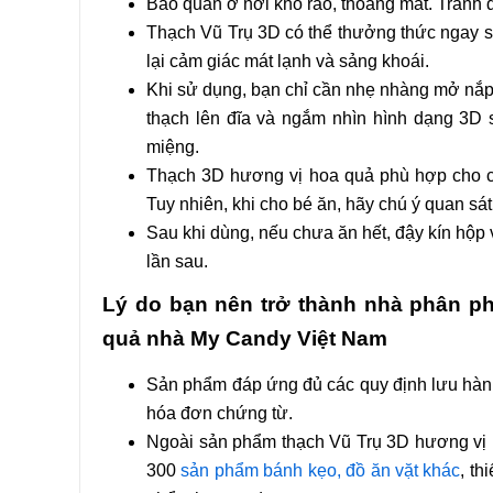
Bảo quản ở nơi khô ráo, thoáng mát. Tránh đ
Thạch Vũ Trụ 3D có thể thưởng thức ngay s
lại cảm giác mát lạnh và sảng khoái.
Khi sử dụng, bạn chỉ cần nhẹ nhàng mở nắp 
thạch lên đĩa và ngắm nhìn hình dạng 3D
miệng.
Thạch 3D hương vị hoa quả phù hợp cho cả
Tuy nhiên, khi cho bé ăn, hãy chú ý quan sá
Sau khi dùng, nếu chưa ăn hết, đậy kín hộp 
lần sau.
Lý do bạn nên trở thành nhà phân p
quả nhà My Candy Việt Nam
Sản phẩm đáp ứng đủ các quy định lưu hành tr
hóa đơn chứng từ.
Ngoài sản phẩm thạch Vũ Trụ 3D hương vị 
300
sản phẩm bánh kẹo, đồ ăn vặt khác
, th