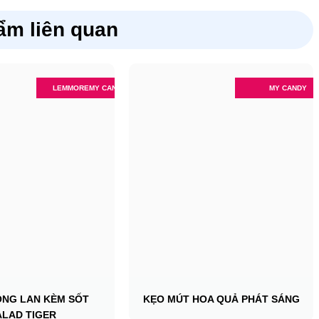
ẩm liên quan
LEMMORE
MY CANDY
MY CANDY
ÔNG LAN KÈM SỐT
KẸO MÚT HOA QUẢ PHÁT SÁNG
ALAD TIGER