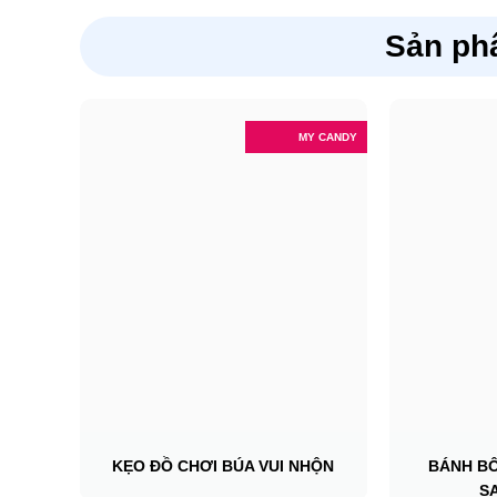
Sản ph
MY CANDY
KẸO ĐỒ CHƠI BÚA VUI NHỘN
BÁNH B
S