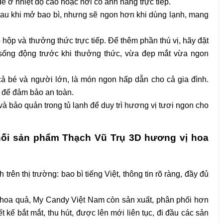
ể ở nhiệt độ cao hoặc nơi có ánh nắng trực tiếp.
au khi mở bao bì, nhưng sẽ ngon hơn khi dùng lạnh, mang
hộp và thưởng thức trực tiếp. Để thêm phần thú vị, hãy đặt
 sống động trước khi thưởng thức, vừa đẹp mắt vừa ngon
 bé và người lớn, là món ngon hấp dẫn cho cả gia đình.
t để đảm bảo an toàn.
và bảo quản trong tủ lạnh để duy trì hương vị tươi ngon cho
hối sản phẩm Thạch Vũ Trụ 3D hương vị hoa
ên thị trường: bao bì tiếng Việt, thông tin rõ ràng, đầy đủ
hoa quả, My Candy Việt Nam còn sản xuất, phân phối hơn
iết kế bắt mắt, thu hút, được lên mới liên tục, đi đầu các sản