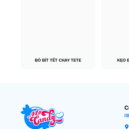
BÒ BÍT TẾT CHAY TETE
KẸO 
C