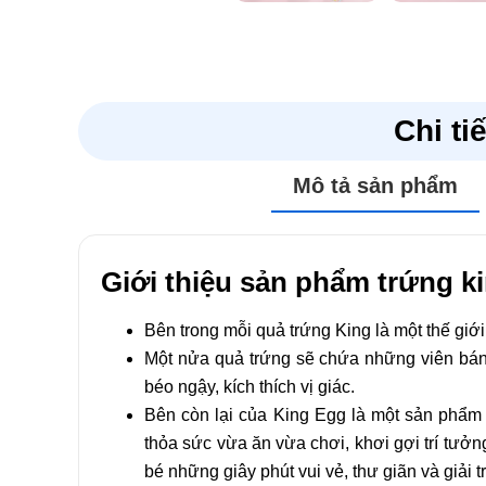
Đánh giá
Chi ti
Chưa có đánh giá nào.
Mô tả sản phẩm
Hãy là người đầu tiên nhận xét “Trứng King Lọ”
Email của bạn sẽ không được hiển thị công khai.
Các
Giới thiệu sản phẩm trứng ki
Đánh giá của bạn
*
Bên trong mỗi quả trứng King là một thế giớ
Đánh giá của bạn
*
Một nửa quả trứng sẽ chứa những viên bán
béo ngậy, kích thích vị giác.
Bên còn lại của King Egg là một sản phẩm 
thỏa sức vừa ăn vừa chơi, khơi gợi trí tưở
bé những giây phút vui vẻ, thư giãn và giải 