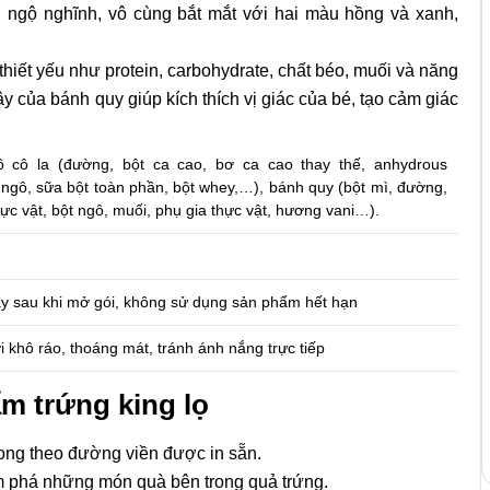
g ngộ nghĩnh, vô cùng bắt mắt với hai màu hồng và xanh,
iết yếu như protein, carbohydrate, chất béo, muối và năng
 của bánh quy giúp kích thích vị giác của bé, tạo cảm giác
 cô la (đường, bột ca cao, bơ ca cao thay thế, anhydrous
 ngô, sữa bột toàn phần, bột whey,…), bánh quy (bột mì, đường,
ực vật, bột ngô, muối, phụ gia thực vật, hương vani…).
y sau khi mở gói, không sử dụng sản phẩm hết hạn
 khô ráo, thoáng mát, tránh ánh nắng trực tiếp
 trứng king lọ
long theo đường viền được in sẵn.
m phá những món quà bên trong quả trứng.