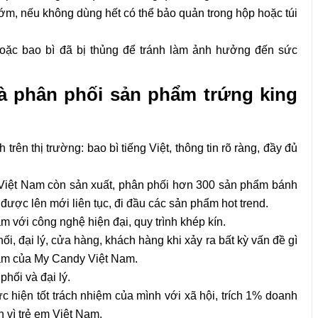
m, nếu không dùng hết có thể bảo quản trong hộp hoặc túi
ặc bao bì đã bị thủng để tránh làm ảnh hưởng đến sức
à phân phối sản phẩm trứng king
ên thị trường: bao bì tiếng Việt, thông tin rõ ràng, đầy đủ
Việt Nam còn sản xuất, phân phối hơn 300 sản phẩm bánh
t, được lên mới liên tục, đi đầu các sản phẩm hot trend.
m với công nghệ hiện đại, quy trình khép kín.
i, đại lý, cửa hàng, khách hàng khi xảy ra bất kỳ vấn đề gì
hẩm của My Candy Việt Nam.
hối và đại lý.
hiện tốt trách nhiệm của mình với xã hội, trích 1% doanh
 vì trẻ em Việt Nam.