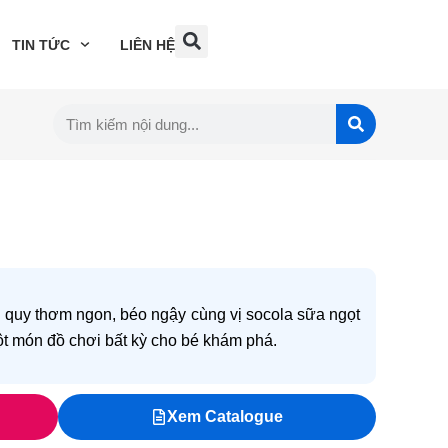
TIN TỨC
LIÊN HỆ
 quy thơm ngon, béo ngậy cùng vị socola sữa ngọt
ột món đồ chơi bất kỳ cho bé khám phá.
Xem Catalogue