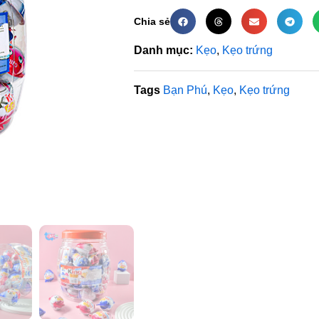
Chia sẻ
Danh mục:
Kẹo
,
Kẹo trứng
Tags
Bạn Phú
,
Kẹo
,
Kẹo trứng