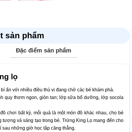
ết sản phẩm
Đặc điểm sản phẩm
 trường bắt buộc được đánh dấu
*
ng lọ
i bí ẩn với nhiều điều thú vị đang chờ các bé khám phá.
h quy thơm ngon, giòn tan; lớp sữa bổ dưỡng, lớp socola
đồ chơi bất kỳ, mỗi quả là một món đồ khác nhau, cho bé
ng tượng và sáng tạo trong bé. Trứng King Lọ mang đến cho
trí sau những giờ học tập căng thẳng.