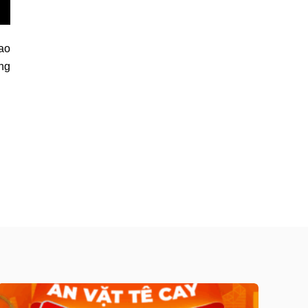
cao
ng