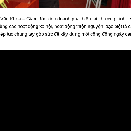
ăn Khoa – Giám đốc kinh doanh phát biểu tại chương trình: “
 các hoạt động xã hội, hoạt động thiện nguyện, đặc biệt là 
 tiếp tục chung tay góp sức để xây dựng một cộng đồng ngày c