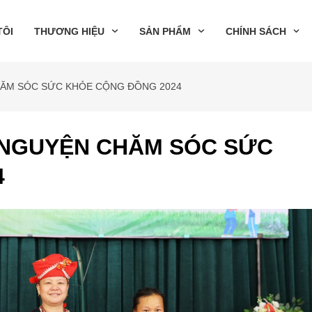
TÔI
THƯƠNG HIỆU
SẢN PHẨM
CHÍNH SÁCH
HĂM SÓC SỨC KHỎE CỘNG ĐỒNG 2024
 NGUYỆN CHĂM SÓC SỨC
4