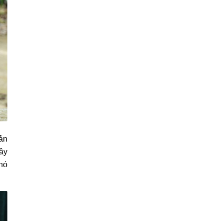
ản
Đây
hó