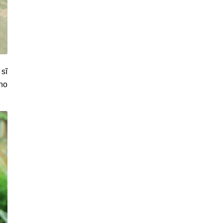
 sĩ
cho