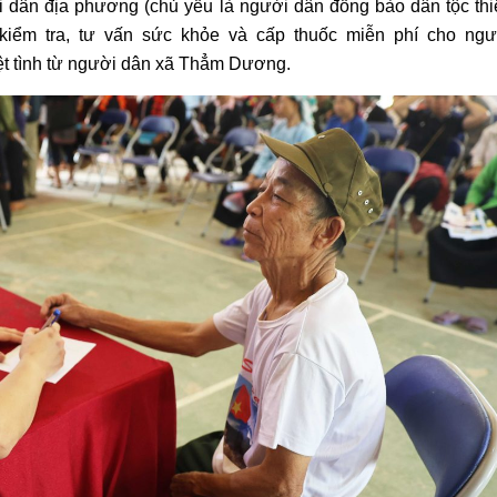
 dân địa phương (chủ yếu là người dân đồng bào dân tộc thi
 kiểm tra, tư vấn sức khỏe và cấp thuốc miễn phí cho ngư
t tình từ người dân xã Thẳm Dương.