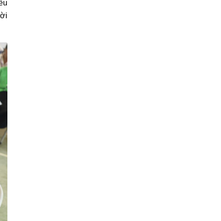
ểu
ời