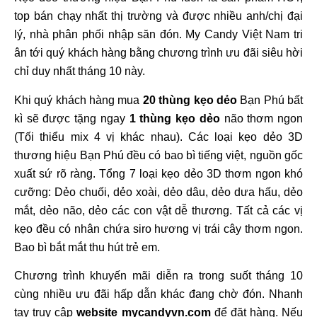
top bán chạy nhất thị trường và được nhiều anh/chị đại
lý, nhà phân phối nhập săn đón. My Candy Việt Nam tri
ân tới quý khách hàng bằng chương trình ưu đãi siêu hời
chỉ duy nhất tháng 10 này.
Khi quý khách hàng mua
20 thùng kẹo dẻo
Bạn Phú bất
kì sẽ được tặng ngay
1 thùng kẹo dẻo
não thơm ngon
(Tối thiểu mix 4 vị khác nhau). Các loại kẹo dẻo 3D
thương hiệu Bạn Phú đều có bao bì tiếng việt, nguồn gốc
xuất sứ rõ ràng. Tổng 7 loại kẹo dẻo 3D thơm ngon khó
cưỡng: Dẻo chuối, dẻo xoài, dẻo dâu, dẻo dưa hấu, dẻo
mắt, dẻo não, dẻo các con vật dễ thương. Tất cả các vị
kẹo đều có nhân chứa siro hương vị trái cây thơm ngon.
Bao bì bắt mắt thu hút trẻ em.
Chương trình khuyến mãi diễn ra trong suốt tháng 10
cùng nhiều ưu đãi hấp dẫn khác đang chờ đón. Nhanh
tay truy cập
website mycandyvn.com
để đặt hàng. Nếu