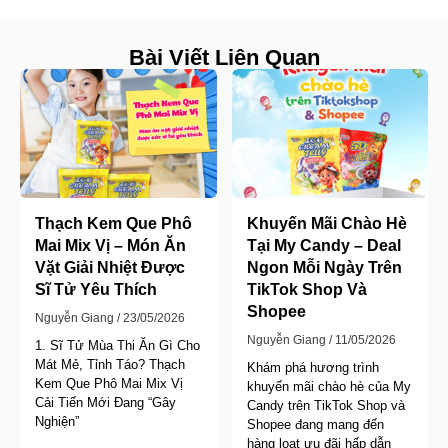
Bài Viết Liên Quan
Thạch Kem Que Phô
Khuyến Mãi Chào Hè
Mai Mix Vị – Món Ăn
Tại My Candy – Deal
Vặt Giải Nhiệt Được
Ngon Mỗi Ngày Trên
Sĩ Tử Yêu Thích
TikTok Shop Và
Shopee
Nguyễn Giang
23/05/2026
Nguyễn Giang
11/05/2026
1. Sĩ Tử Mùa Thi Ăn Gì Cho
Mát Mẻ, Tỉnh Táo? Thạch
Khám phá hương trình
Kem Que Phô Mai Mix Vị
khuyến mãi chào hè của My
Cải Tiến Mới Đang “Gây
Candy trên TikTok Shop và
Nghiện”
Shopee đang mang đến
hàng loạt ưu đãi hấp dẫn