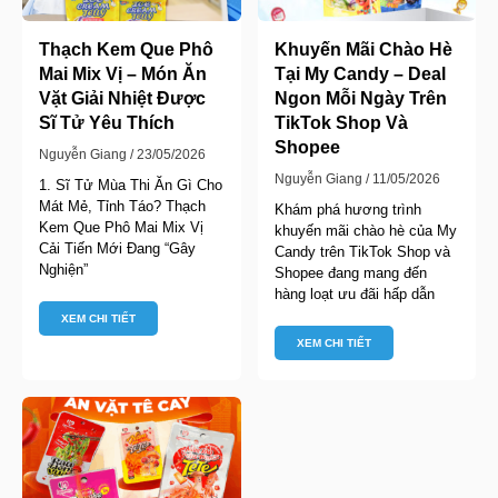
Thạch Kem Que Phô
Khuyến Mãi Chào Hè
Mai Mix Vị – Món Ăn
Tại My Candy – Deal
Vặt Giải Nhiệt Được
Ngon Mỗi Ngày Trên
Sĩ Tử Yêu Thích
TikTok Shop Và
Shopee
Nguyễn Giang
23/05/2026
Nguyễn Giang
11/05/2026
1. Sĩ Tử Mùa Thi Ăn Gì Cho
Mát Mẻ, Tỉnh Táo? Thạch
Khám phá hương trình
Kem Que Phô Mai Mix Vị
khuyến mãi chào hè của My
Cải Tiến Mới Đang “Gây
Candy trên TikTok Shop và
Nghiện”
Shopee đang mang đến
hàng loạt ưu đãi hấp dẫn
XEM CHI TIẾT
XEM CHI TIẾT