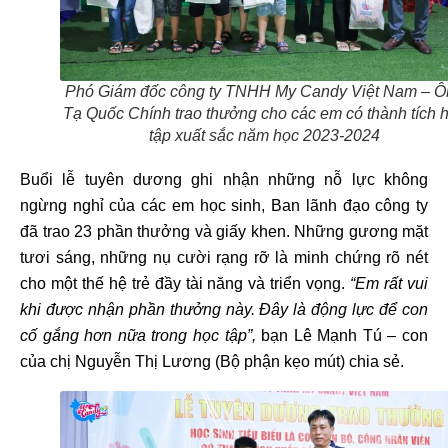
Phó Giám đốc công ty TNHH My Candy Việt Nam – Ô
Tạ Quốc Chính trao thưởng cho các em có thành tích 
tập xuất sắc năm học 2023-2024
Buổi lễ tuyên dương ghi nhận những nỗ lực không
ngừng nghỉ của các em học sinh, Ban lãnh đạo công ty
đã trao 23 phần thưởng và giấy khen. Những gương mặt
tươi sáng, những nụ cười rạng rỡ là minh chứng rõ nét
cho một thế hệ trẻ đầy tài năng và triển vọng.
“Em rất vui
khi được nhận phần thưởng này. Đây là động lực để con
cố gắng hơn nữa trong học tập”,
bạn Lê Mạnh Tú – con
của chị Nguyễn Thị Lương (Bộ phận kẹo mút) chia sẻ.