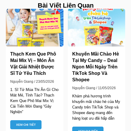
Bài Viết Liên Quan
Thạch Kem Que Phô
Khuyến Mãi Chào Hè
Mai Mix Vị – Món Ăn
Tại My Candy – Deal
Vặt Giải Nhiệt Được
Ngon Mỗi Ngày Trên
Sĩ Tử Yêu Thích
TikTok Shop Và
Shopee
Nguyễn Giang
23/05/2026
Nguyễn Giang
11/05/2026
1. Sĩ Tử Mùa Thi Ăn Gì Cho
Mát Mẻ, Tỉnh Táo? Thạch
Khám phá hương trình
Kem Que Phô Mai Mix Vị
khuyến mãi chào hè của My
Cải Tiến Mới Đang “Gây
Candy trên TikTok Shop và
Nghiện”
Shopee đang mang đến
hàng loạt ưu đãi hấp dẫn
XEM CHI TIẾT