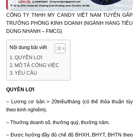
CÔNG TY TNHH MY CANDY VIỆT NAM TUYỂN GẤP
TRƯỞNG PHÒNG KINH DOANH (NGÀNH HÀNG TIÊU
DÙNG NHANH – FMCG)
Nội dung bài viết
QUYỀN LỢI
MÔ TẢ CÔNG VIỆC
YÊU CẦU
QUYỀN LỢI
– Lương cơ bản > 20triệu/tháng (có thể thỏa thuận tùy
theo kinh nghiệm).
– Thưởng doanh số, thưởng quý, thưởng năm.
– Được hưởng đầy đủ chế độ BHXH, BHYT, BHTN theo