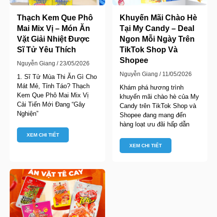
Thạch Kem Que Phô
Khuyến Mãi Chào Hè
Mai Mix Vị – Món Ăn
Tại My Candy – Deal
Vặt Giải Nhiệt Được
Ngon Mỗi Ngày Trên
Sĩ Tử Yêu Thích
TikTok Shop Và
Shopee
Nguyễn Giang
23/05/2026
Nguyễn Giang
11/05/2026
1. Sĩ Tử Mùa Thi Ăn Gì Cho
Mát Mẻ, Tỉnh Táo? Thạch
Khám phá hương trình
Kem Que Phô Mai Mix Vị
khuyến mãi chào hè của My
Cải Tiến Mới Đang “Gây
Candy trên TikTok Shop và
Nghiện”
Shopee đang mang đến
hàng loạt ưu đãi hấp dẫn
XEM CHI TIẾT
XEM CHI TIẾT